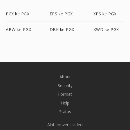
PCX ke PGX
EPS ke PGX
XPS ke PGX
ABW ke PGX
DBK ke PGX
KWD ke PGX
About
Security
Format
Help
Status
Alat konversi video