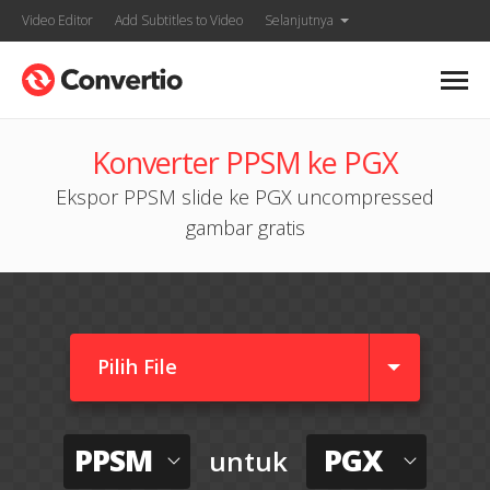
Video Editor
Add Subtitles to Video
Selanjutnya
Konverter PPSM ke PGX
Ekspor PPSM slide ke PGX uncompressed
gambar gratis
Pilih File
PPSM
PGX
untuk