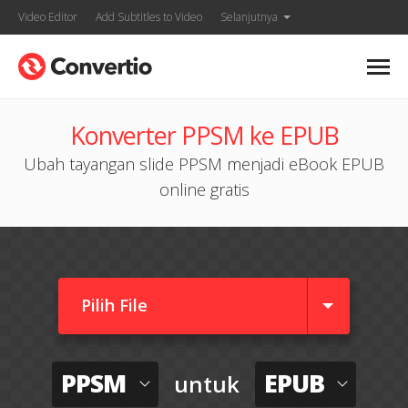
Video Editor
Add Subtitles to Video
Selanjutnya
Konverter PPSM ke EPUB
Ubah tayangan slide PPSM menjadi eBook EPUB
online gratis
Pilih File
PPSM
EPUB
untuk