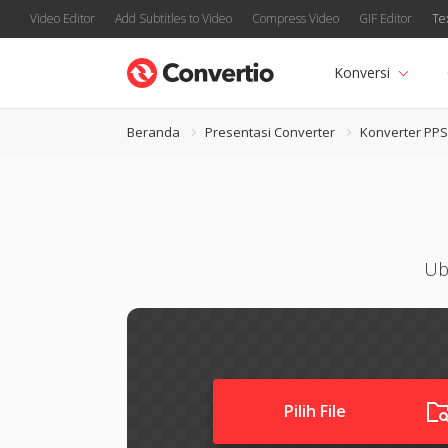
Video Editor
Add Subtitles to Video
Compress Video
GIF Editor
Te
Konversi
Beranda
Presentasi Converter
Konverter PP
Ub
Pilih File