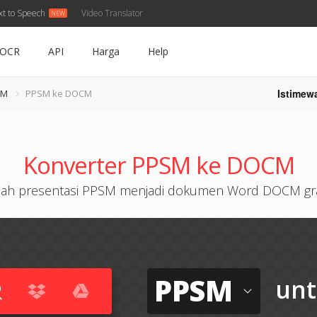
xt to Speech
Video Translator
OCR
API
Harga
Help
Istimew
SM
PPSM ke DOCM
Konverter PPSM ke DOCM
ah presentasi PPSM menjadi dokumen Word DOCM gra
PPSM
un