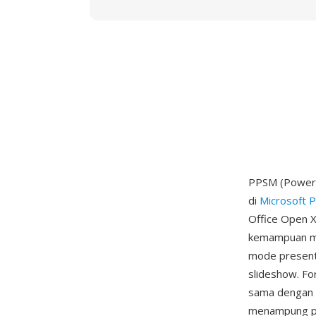
PPSM (PowerP
di
Microsoft 
Office Open 
kemampuan ma
mode present
slideshow. For
sama dengan 
menampung pro