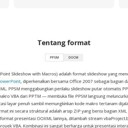
Tentang format
PPSM
DOCM
oint Slideshow with Macros) adalah format slideshow yang me
PowerPoint
, diperkenalkan bersama Office 2007 sebagai bagian da
XML. PPSM menggabungkan perilaku slideshow putar otomatis P
kro VBA dari PPTM — membuka file PPSM langsung meluncurka
asi layar penuh sambil memungkinkan kode makro tertanam dijal
mat ini secara struktural adalah arsip ZIP yang berisi bagian XML
format presentasi OOXML lainnya, ditambah stream vbaProject.b
yek VBA. Kombinasi ini sangat berharga untuk presentasi interak