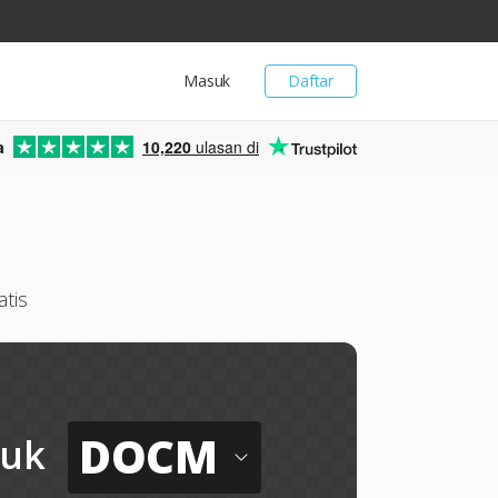
Masuk
Daftar
a
10,220
ulasan di
tis
DOCM
tuk