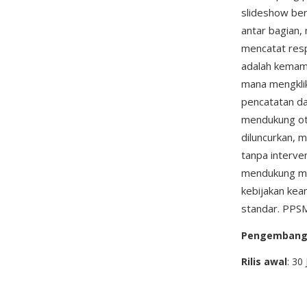
slideshow ber
antar bagian,
mencatat resp
adalah kemam
mana mengklik
pencatatan da
mendukung otom
diluncurkan, 
tanpa interve
mendukung ma
kebijakan ke
standar. PPSM
Pengemban
Rilis awal
: 30