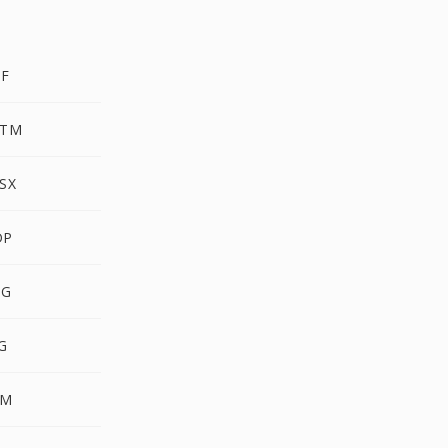
DF
PTM
SX
DP
NG
G
PM