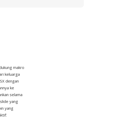
ndukung makro
ri keluarga
PSX dengan
nnya ke
ankan selama
 slide yang
in yang
tif: