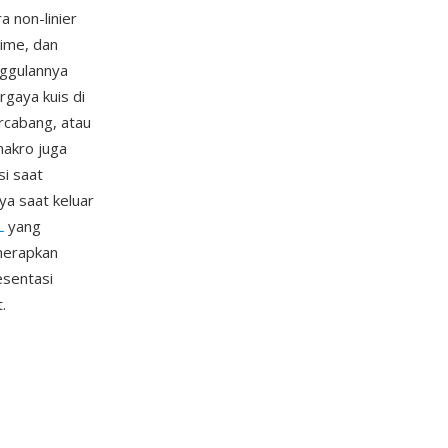
 non-linier
time, dan
nggulannya
gaya kuis di
rcabang, atau
makro juga
si saat
ya saat keluar
L
yang
nerapkan
esentasi
.