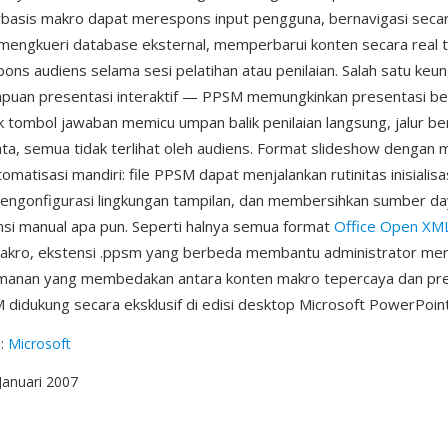
basis makro dapat merespons input pengguna, bernavigasi secara
 mengkueri database eksternal, memperbarui konten secara real 
ons audiens selama sesi pelatihan atau penilaian. Salah satu keu
puan presentasi interaktif — PPSM memungkinkan presentasi ber
 tombol jawaban memicu umpan balik penilaian langsung, jalur be
ta, semua tidak terlihat oleh audiens. Format slideshow dengan 
atisasi mandiri: file PPSM dapat menjalankan rutinitas inisialisa
mengonfigurasi lingkungan tampilan, dan membersihkan sumber da
nsi manual apa pun. Seperti halnya semua format
Office Open XM
kro, ekstensi .ppsm yang berbeda membantu administrator me
amanan yang membedakan antara konten makro tepercaya dan pr
 didukung secara eksklusif di edisi desktop Microsoft PowerPoint
g
:
Microsoft
 Januari 2007