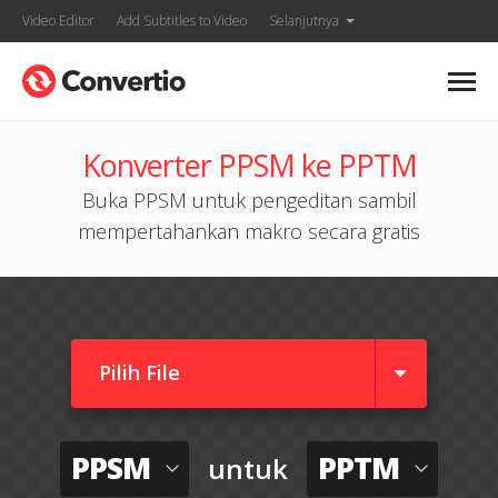
Video Editor
Add Subtitles to Video
Selanjutnya
Konverter PPSM ke PPTM
Buka PPSM untuk pengeditan sambil
mempertahankan makro secara gratis
Pilih File
PPSM
PPTM
untuk