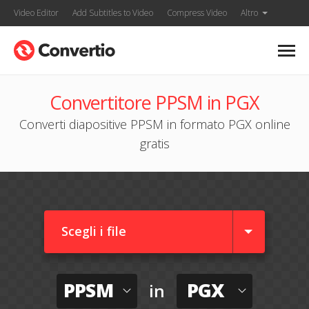
Video Editor
Add Subtitles to Video
Compress Video
Altro
Convertitore PPSM in PGX
Converti diapositive PPSM in formato PGX online
gratis
Scegli i file
PPSM
PGX
in