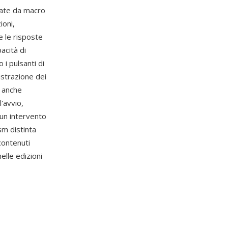
date da macro
ioni,
e le risposte
acità di
i pulsanti di
istrazione dei
a anche
'avvio,
cun intervento
sm distinta
 contenuti
lle edizioni