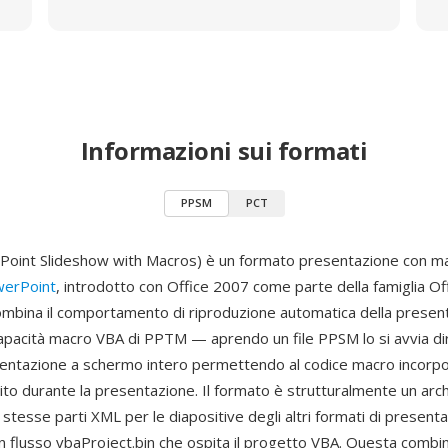
Informazioni sui formati
PPSM
PCT
oint Slideshow with Macros) è un formato presentazione con m
werPoint
, introdotto con Office 2007 come parte della famiglia O
bina il comportamento di riproduzione automatica della present
apacità macro VBA di PPTM — aprendo un file PPSM lo si avvia di
entazione a schermo intero permettendo al codice macro incorpo
to durante la presentazione. Il formato è strutturalmente un arch
stesse parti XML per le diapositive degli altri formati di present
 flusso vbaProject.bin che ospita il progetto VBA. Questa combi