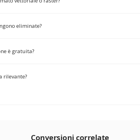
mato vettoriale o raster?
ngono eliminate?
ne è gratuita?
 rilevante?
Conversioni correlate