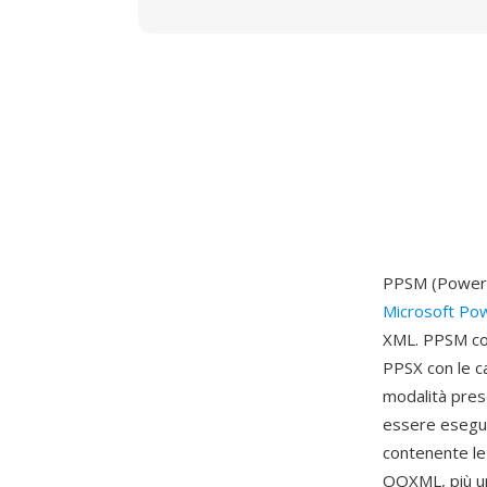
PPSM (PowerP
Microsoft Po
XML. PPSM com
PPSX con le c
modalità pres
essere esegui
contenente le 
OOXML, più un