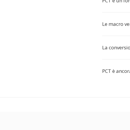
PCT è un for
Le macro ve
La conversio
PCT è ancora