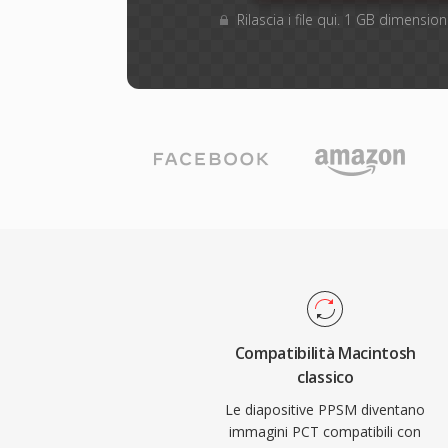
Rilascia i file qui. 1 GB dimensi
Compatibilità Macintosh
classico
Le diapositive PPSM diventano
immagini PCT compatibili con