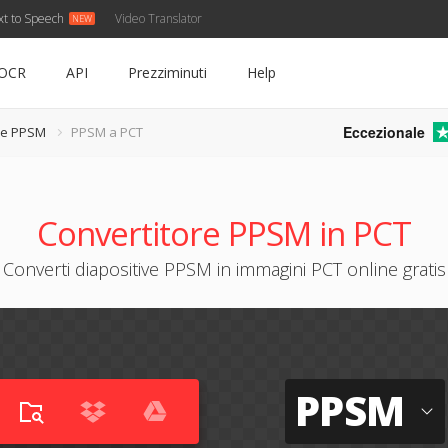
xt to Speech
Video Translator
OCR
API
Prezziminuti
Help
Eccezionale
re PPSM
PPSM a PCT
Convertitore PPSM in PCT
Converti diapositive PPSM in immagini PCT online gratis
PPSM