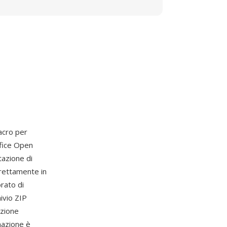
acro per
ffice Open
azione di
rettamente in
rato di
ivio ZIP
azione
nazione è