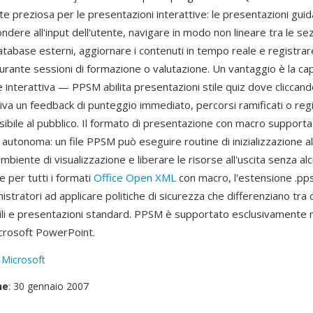
te preziosa per le presentazioni interattive: le presentazioni gui
dere all'input dell'utente, navigare in modo non lineare tra le sez
tabase esterni, aggiornare i contenuti in tempo reale e registrar
urante sessioni di formazione o valutazione. Un vantaggio è la cap
interattiva — PPSM abilita presentazioni stile quiz dove cliccando 
tiva un feedback di punteggio immediato, percorsi ramificati o reg
visibile al pubblico. Il formato di presentazione con macro support
autonoma: un file PPSM può eseguire routine di inizializzazione all
ambiente di visualizzazione e liberare le risorse all'uscita senza al
 per tutti i formati
Office Open XML
con macro, l'estensione .pp
nistratori ad applicare politiche di sicurezza che differenziano tra
ili e presentazioni standard. PPSM è supportato esclusivamente ne
crosoft PowerPoint.
:
Microsoft
ne
: 30 gennaio 2007