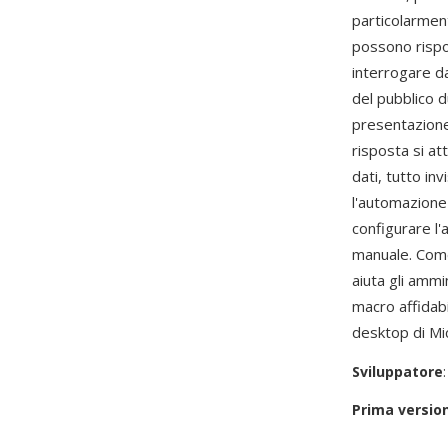
particolarmen
possono rispon
interrogare da
del pubblico d
presentazione 
risposta si at
dati, tutto in
l'automazione 
configurare l'
manuale. Come
aiuta gli ammi
macro affidab
desktop di Mi
Sviluppatore
Prima versio