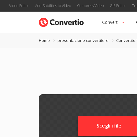
Video Editor
Add Subtitles to Video
Compress Video
GIF Editor
Te
Converti
Home
presentazione convertitore
Convertito
Scegli i file