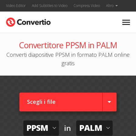
Video Editor
Add Subtitles to Video
Compress Video
Altro
Convertitore PPSM in PALM
Converti diapositive PPSM in formato PALM online
gratis
Scegli i file
PPSM
PALM
in