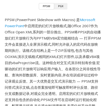
PPSM
PGX
PPSM (PowerPoint Slideshow with Macros) 是
Microsoft
PowerPoint
中启用宏的幻灯片放映格式,随Office 2007作为
Office Open XML系列的一部分推出。PPSM将PPSX的自动播
放幻灯片放映行为与PPTM的VBA宏功能相结合 — 打开PPSM
文件会直接进入全屏演示模式,同时允许嵌入的宏代码在放映
期间执行。该格式在结构上是一个ZIP压缩包,包含与其他
OOXML演示文稿格式相同的XML幻灯片部件,以及承载VBA项
目的vbaProject.bin流。这种组合对交互式演示特别有价值:宏
驱动的幻灯片放映可以响应用户输入、在各部分之间非线性导
航、查询外部数据库、实时更新内容,并在培训或评估过程中
记录观众反馈。其一大优势是交互式演示能力 — PPSM支持
问答式演示文稿,点击答案按钮即可触发即时评分反馈、路径
分支或数据记录,对观众完全透明。启用宏的幻灯片放映格式
还支持自包含的自动化:PPSM文件可在启动时运行初始化程
序、配置显示环境,并在退出时清理资源,无需任何手动干预。