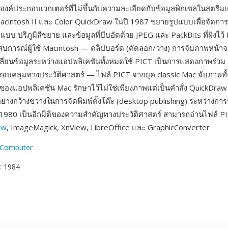
ค์ประกอบเวกเตอร์ที่ไม่ขึ้นกับความละเอียดกับข้อมูลพิกเซลในสตรีมเดี
Macintosh II และ Color QuickDraw ในปี 1987 ขยายรูปแบบเพื่อจัดการ
บบ ปริภูมิสีขยาย และข้อมูลที่บีบอัดด้วย JPEG และ PackBits ที่ฝังไว้
การณ์ผู้ใช้ Macintosh — คลิปบอร์ด (คัดลอก/วาง) การจับภาพหน้าจ
่ยนข้อมูลระหว่างแอปพลิเคชันทั้งหมดใช้ PICT เป็นการแสดงภาพร่วม 
รอบคลุมทางประวัติศาสตร์ — ไฟล์ PICT จากยุค classic Mac จับภาพทั
องแอปพลิเคชัน Mac รักษาไว้ไม่ใช่เพียงภาพแต่เป็นคำสั่ง QuickDraw ที
่างกว้างขวางในการจัดพิมพ์ตั้งโต๊ะ (desktop publishing) ระหว่างการ
80 เป็นอีกมิติของความสำคัญทางประวัติศาสตร์ สามารถอ่านไฟล์ PI
ew
, ImageMagick, XnView, LibreOffice และ GraphicConverter
 Computer
: 1984