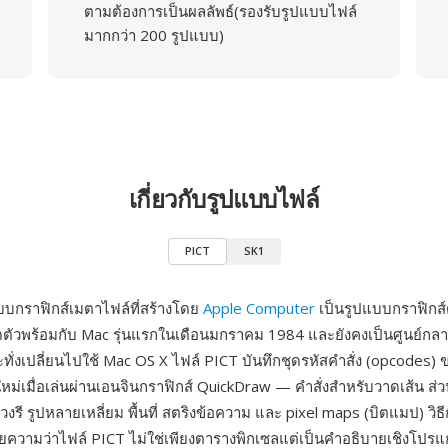
ตามต้องการเป็นผลลัพธ์(รองรับรูปแบบไฟล์
มากกว่า 200 รูปแบบ)
เกี่ยวกับรูปแบบไฟล์
PICT
SK1
บบกราฟิกส์เมตาไฟล์ที่สร้างโดย
Apple Computer
เป็นรูปแบบกราฟิกส์ด
ดตัวพร้อมกับ Mac รุ่นแรกในเดือนมกราคม 1984 และยังคงเป็นศูนย์กล
ั่งเปลี่ยนไปใช้ Mac OS X ไฟล์ PICT บันทึกชุดรหัสคำสั่ง (opcodes)
นใหม่เมื่อเล่นผ่านเอนจินกราฟิกส์ QuickDraw — คำสั่งสำหรับวาดเส้น ส่วนโ
น วงรี รูปหลายเหลี่ยม พื้นที่ สตริงข้อความ และ pixel maps (บิตแมป) วิ
ยความว่าไฟล์ PICT ไม่ใช่เพียงตารางพิกเซลแต่เป็นคำอธิบายเชิงโปรแ