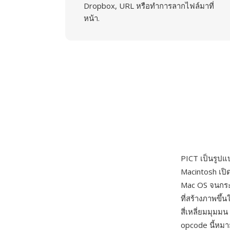
Dropbox, URL หรือทำการลากไฟล์มาที่
หน้า.
PICT เป็นรูปแ
Macintosh เปิ
Mac OS จนกระท
ที่สร้างภาพขึ้
สี่เหลี่ยมมุมม
opcode นี้หมา