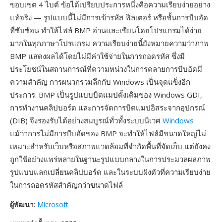
ขอบเขต 4 ไบต์ ข้อได้เปรียบประการหนึ่งคือความเรียบง่ายอย่าง
แท้จริง — รูปแบบนี้ไม่มีการเข้ารหัส ฟิลเตอร์ หรือชั้นการบีบอัด
ที่ซับซ้อน ทำให้ไฟล์ BMP อ่านและเขียนโดยโปรแกรมได้ง่าย
มากในทุกภาษาโปรแกรม ความเรียบง่ายนี้ยังหมายความว่าภาพ
BMP แสดงผลได้โดยไม่มีค่าใช้จ่ายในการถอดรหัส ซึ่งมี
ประโยชน์ในสถานการณ์ที่ความหน่วงในการคลายการบีบอัดมี
ความสำคัญ การผนวกรวมลึกกับ Windows เป็นจุดแข็งอีก
ประการ: BMP เป็นรูปแบบบิตแมปดั้งเดิมของ Windows GDI,
การทำงานคลิปบอร์ด และการจัดการบิตแมปอิสระจากอุปกรณ์
(DIB) จึงรองรับได้อย่างสมบูรณ์ทั่วทั้งระบบนิเวศ
Windows
แม้ว่าการไม่มีการบีบอัดของ BMP จะทำให้ไฟล์มีขนาดใหญ่ไม่
เหมาะสำหรับเว็บหรือสภาพแวดล้อมที่จำกัดพื้นที่จัดเก็บ แต่ยังคง
ถูกใช้อย่างแพร่หลายในฐานะรูปแบบกลางในการประมวลผลภาพ
รูปแบบแลกเปลี่ยนคลิปบอร์ด และในระบบฝังตัวที่ความเรียบง่าย
ในการถอดรหัสสำคัญกว่าขนาดไฟล์
ผู้พัฒนา
:
Microsoft