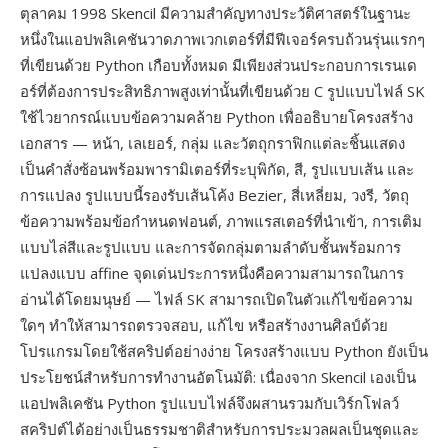
ตุลาคม 1998 Skencil มีความสำคัญทางประวัติศาสตร์ในฐานะ
หนึ่งในแอปพลิเคชันวาดภาพเวกเตอร์ที่มีฟีเจอร์ครบถ้วนรุ่นแรกๆ
ที่เขียนด้วย Python เกือบทั้งหมด มีเพียงส่วนประกอบการเรนเด
อร์ที่ต้องการประสิทธิภาพสูงเท่านั้นที่เขียนด้วย C รูปแบบไฟล์ SK
ใช้ไวยากรณ์แบบข้อความคล้าย Python เพื่ออธิบายโครงสร้าง
เอกสาร — หน้า, เลเยอร์, กลุ่ม และวัตถุกราฟิกแต่ละชิ้นแสดง
เป็นคำสั่งซ้อนพร้อมพารามิเตอร์ที่ระบุพิกัด, สี, รูปแบบเส้น และ
การแปลง รูปแบบนี้รองรับเส้นโค้ง Bezier, สี่เหลี่ยม, วงรี, วัตถุ
ข้อความพร้อมข้อกำหนดฟอนต์, ภาพแรสเตอร์ที่นำเข้า, การเติม
แบบไล่สีและรูปแบบ และการจัดกลุ่มตามลำดับชั้นพร้อมการ
แปลงแบบ affine จุดเด่นประการหนึ่งคือความสามารถในการ
อ่านได้โดยมนุษย์ — ไฟล์ SK สามารถเปิดในตัวแก้ไขข้อความ
ใดๆ ทำให้สามารถตรวจสอบ, แก้ไข หรือสร้างงานศิลป์ด้วย
โปรแกรมโดยใช้สคริปต์อย่างง่าย โครงสร้างแบบ Python ยังเป็น
ประโยชน์สำหรับการทำงานอัตโนมัติ: เนื่องจาก Skencil เองเป็น
แอปพลิเคชัน Python รูปแบบไฟล์จึงผสานรวมกับเวิร์กโฟลว์
สคริปต์ได้อย่างเป็นธรรมชาติสำหรับการประมวลผลเป็นชุดและ