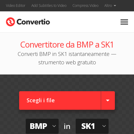
Video Editor
Add Subtitles to Video
Compress Video
Altro
Convertitore da BMP a SK1
Converti BMP in SK1 istantaneamente —
strumento web gratuito
Scegli i file
BMP
SK1
in