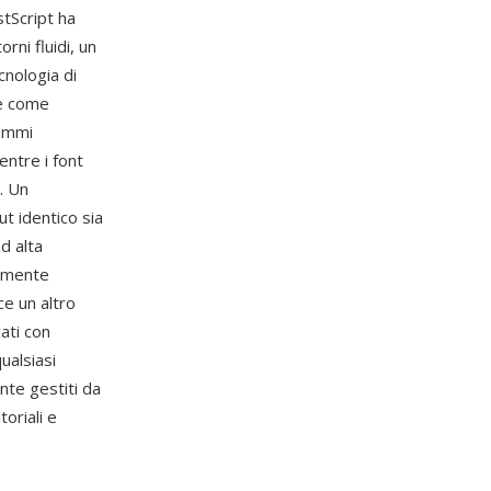
tScript ha
ni fluidi, un
cnologia di
he come
rammi
entre i font
. Un
t identico sia
d alta
camente
ce un altro
ati con
ualsiasi
nte gestiti da
oriali e