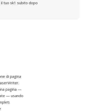
il tuo sk1 subito dopo
ione di pagina
LaserWriter.
 una pagina —
orate — usando
pleti.
e