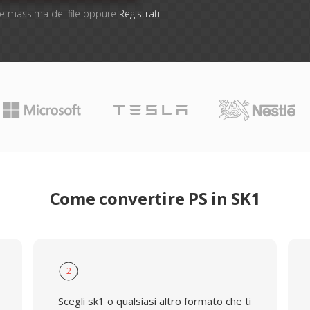
one massima del file oppure
Registrati
Come convertire PS in SK1
2
Scegli sk1 o qualsiasi altro formato che ti