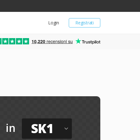
Login
Registrati
10,220
recensioni su
SK1
in