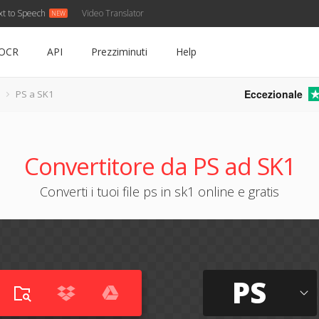
xt to Speech
Video Translator
OCR
API
Prezziminuti
Help
Eccezionale
PS a SK1
Convertitore da PS ad SK1
Converti i tuoi file ps in sk1 online e gratis
PS