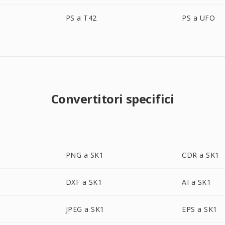
PS a T42
PS a UFO
Convertitori specifici
PNG a SK1
CDR a SK1
DXF a SK1
AI a SK1
JPEG a SK1
EPS a SK1