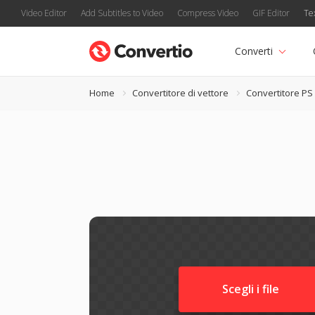
Video Editor
Add Subtitles to Video
Compress Video
GIF Editor
Te
Converti
Home
Convertitore di vettore
Convertitore PS
Scegli i file