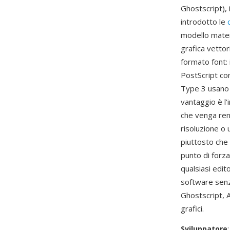
Ghostscript),
introdotto le
modello matem
grafica vettor
formato font: 
PostScript con
Type 3 usano i
vantaggio è l'
che venga ren
risoluzione o
piuttosto che 
punto di forza
qualsiasi edi
software senza
Ghostscript, A
grafici.
Sviluppatore