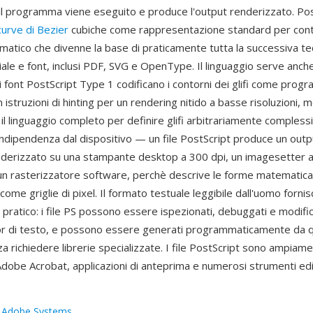
 il programma viene eseguito e produce l'output renderizzato. Pos
curve di Bezier
cubiche come rappresentazione standard per contor
atico che divenne la base di praticamente tutta la successiva te
iale e font, inclusi PDF, SVG e OpenType. Il linguaggio serve anc
i font PostScript Type 1 codificano i contorni dei glifi come prog
 istruzioni di hinting per un rendering nitido a basse risoluzioni, m
l linguaggio completo per definire glifi arbitrariamente complessi
indipendenza dal dispositivo — un file PostScript produce un outpu
derizzato su una stampante desktop a 300 dpi, un imagesetter a
 un rasterizzatore software, perchè descrive le forme matemati
come griglie di pixel. Il formato testuale leggibile dall'uomo fornis
 pratico: i file PS possono essere ispezionati, debuggati e modific
tor di testo, e possono essere generati programmaticamente da q
 richiedere librerie specializzate. I file PostScript sono ampiame
dobe Acrobat, applicazioni di anteprima e numerosi strumenti edit
:
Adobe Systems