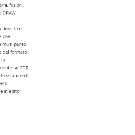
ni, fusioni,
orelDRAW
a densità di
e che
e multi-punto
za del formato
lla
iamente su CDR
ttrezzature di
esti
e in editor