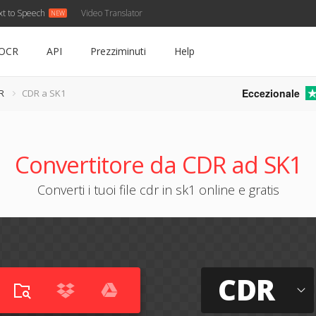
xt to Speech
Video Translator
OCR
API
Prezziminuti
Help
Eccezionale
R
CDR a SK1
Convertitore da CDR ad SK1
Converti i tuoi file cdr in sk1 online e gratis
CDR