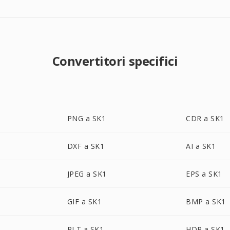
Convertitori specifici
PNG a SK1
CDR a SK1
DXF a SK1
AI a SK1
JPEG a SK1
EPS a SK1
GIF a SK1
BMP a SK1
PLT a SK1
HDR a SK1