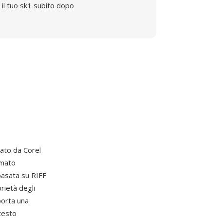
il tuo sk1 subito dopo
pato da Corel
rmato
basata su RIFF
rietà degli
porta una
 testo