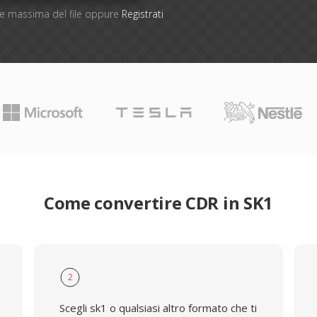
one massima del file oppure
Registrati
Come convertire CDR in SK1
2
Scegli sk1 o qualsiasi altro formato che ti