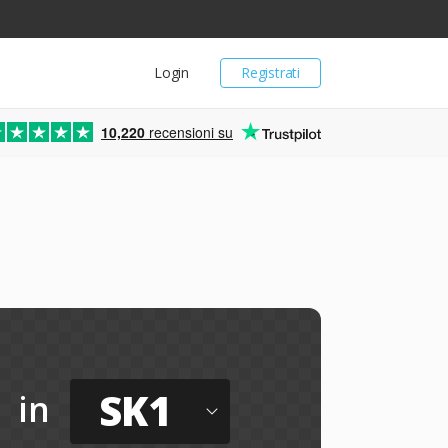
Login
Registrati
10,220
recensioni su
SK1
in