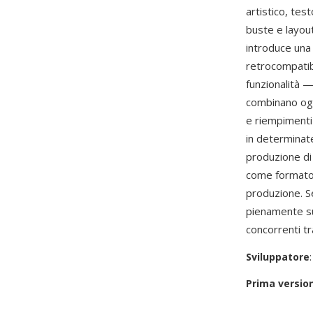
artistico, tes
buste e layou
introduce una
retrocompatibi
funzionalità 
combinano ogge
e riempimenti
in determinate
produzione di
come formato d
produzione. 
pienamente sup
concorrenti tr
Sviluppatore
Prima versio