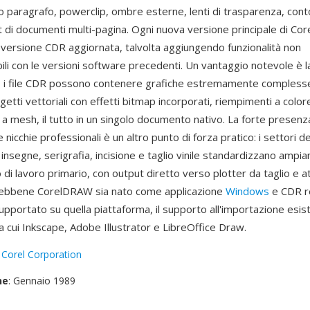
to paragrafo, powerclip, ombre esterne, lenti di trasparenza, contor
t di documenti multi-pagina. Ogni nuova versione principale di C
 versione CDR aggiornata, talvolta aggiungendo funzionalità non
li con le versioni software precedenti. Un vantaggio notevole è l
— i file CDR possono contenere grafiche estremamente compless
tti vettoriali con effetti bitmap incorporati, riempimenti a color
 a mesh, il tutto in un singolo documento nativo. La forte presen
 nicchie professionali è un altro punto di forza pratico: i settori de
 insegne, serigrafia, incisione e taglio vinile standardizzano amp
i lavoro primario, con output diretto verso plotter da taglio e a
Sebbene CorelDRAW sia nato come applicazione
Windows
e CDR r
portato su quella piattaforma, il supporto all'importazione esist
a cui Inkscape, Adobe Illustrator e LibreOffice Draw.
:
Corel Corporation
ne
: Gennaio 1989