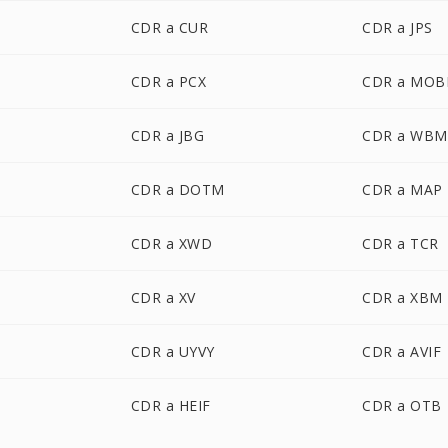
CDR a CUR
CDR a JPS
CDR a PCX
CDR a MOB
CDR a JBG
CDR a WBM
CDR a DOTM
CDR a MAP
CDR a XWD
CDR a TCR
CDR a XV
CDR a XBM
CDR a UYVY
CDR a AVIF
CDR a HEIF
CDR a OTB