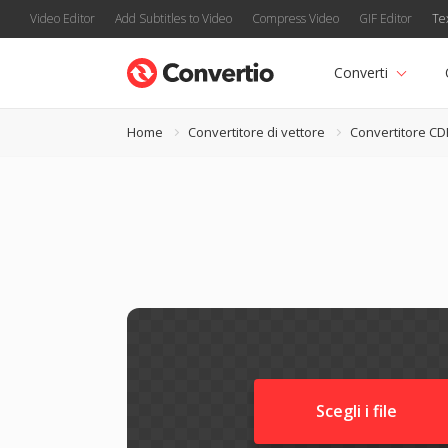
Video Editor
Add Subtitles to Video
Compress Video
GIF Editor
Te
Converti
Home
Convertitore di vettore
Convertitore CD
Scegli i file