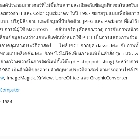
ค์ประกอบเวกเตอร์ที่ไม่ขึ้นกับความละเอียดกับข้อมูลพิกเซลในสตรีมเดี
Macintosh II และ Color QuickDraw ในปี 1987 ขยายรูปแบบเพื่อจัดการ
บบ ปริภูมิสีขยาย และข้อมูลที่บีบอัดด้วย JPEG และ PackBits ที่ฝังไว้
การณ์ผู้ใช้ Macintosh — คลิปบอร์ด (คัดลอก/วาง) การจับภาพหน้าจ
่ยนข้อมูลระหว่างแอปพลิเคชันทั้งหมดใช้ PICT เป็นการแสดงภาพร่วม 
รอบคลุมทางประวัติศาสตร์ — ไฟล์ PICT จากยุค classic Mac จับภาพทั
องแอปพลิเคชัน Mac รักษาไว้ไม่ใช่เพียงภาพแต่เป็นคำสั่ง QuickDraw ที
่างกว้างขวางในการจัดพิมพ์ตั้งโต๊ะ (desktop publishing) ระหว่างการ
80 เป็นอีกมิติของความสำคัญทางประวัติศาสตร์ สามารถอ่านไฟล์ PI
ew
, ImageMagick, XnView, LibreOffice และ GraphicConverter
 Computer
: 1984