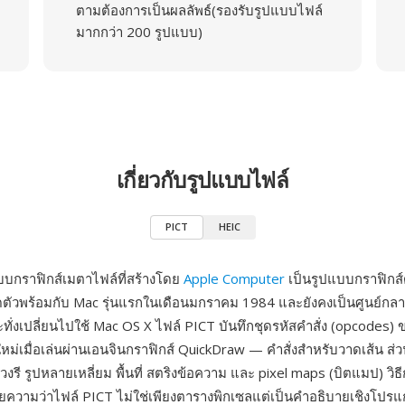
ตามต้องการเป็นผลลัพธ์(รองรับรูปแบบไฟล์
มากกว่า 200 รูปแบบ)
เกี่ยวกับรูปแบบไฟล์
PICT
HEIC
บบกราฟิกส์เมตาไฟล์ที่สร้างโดย
Apple Computer
เป็นรูปแบบกราฟิกส์ด
ดตัวพร้อมกับ Mac รุ่นแรกในเดือนมกราคม 1984 และยังคงเป็นศูนย์กล
ั่งเปลี่ยนไปใช้ Mac OS X ไฟล์ PICT บันทึกชุดรหัสคำสั่ง (opcodes)
นใหม่เมื่อเล่นผ่านเอนจินกราฟิกส์ QuickDraw — คำสั่งสำหรับวาดเส้น ส่วนโ
น วงรี รูปหลายเหลี่ยม พื้นที่ สตริงข้อความ และ pixel maps (บิตแมป) วิ
ยความว่าไฟล์ PICT ไม่ใช่เพียงตารางพิกเซลแต่เป็นคำอธิบายเชิงโปรแ