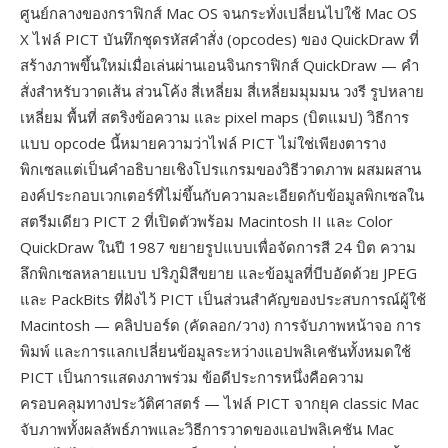
ศูนย์กลางของกราฟิกส์ Mac OS จนกระทั่งเปลี่ยนไปใช้ Mac OS
X ไฟล์ PICT บันทึกชุดรหัสคำสั่ง (opcodes) ของ QuickDraw ที่
สร้างภาพขึ้นใหม่เมื่อเล่นผ่านเอนจินกราฟิกส์ QuickDraw — คำ
สั่งสำหรับวาดเส้น ส่วนโค้ง สี่เหลี่ยม สี่เหลี่ยมมุมมน วงรี รูปหลาย
เหลี่ยม พื้นที่ สตริงข้อความ และ pixel maps (บิตแมป) วิธีการ
แบบ opcode นี้หมายความว่าไฟล์ PICT ไม่ใช่เพียงตาราง
พิกเซลแต่เป็นคำอธิบายเชิงโปรแกรมของวิธีวาดภาพ ผสมผสาน
องค์ประกอบเวกเตอร์ที่ไม่ขึ้นกับความละเอียดกับข้อมูลพิกเซลใน
สตรีมเดียว PICT 2 ที่เปิดตัวพร้อม Macintosh II และ Color
QuickDraw ในปี 1987 ขยายรูปแบบเพื่อจัดการสี 24 บิต ความ
ลึกพิกเซลหลายแบบ ปริภูมิสีขยาย และข้อมูลที่บีบอัดด้วย JPEG
และ PackBits ที่ฝังไว้ PICT เป็นส่วนสำคัญของประสบการณ์ผู้ใช้
Macintosh — คลิปบอร์ด (คัดลอก/วาง) การจับภาพหน้าจอ การ
พิมพ์ และการแลกเปลี่ยนข้อมูลระหว่างแอปพลิเคชันทั้งหมดใช้
PICT เป็นการแสดงภาพร่วม ข้อดีประการหนึ่งคือความ
ครอบคลุมทางประวัติศาสตร์ — ไฟล์ PICT จากยุค classic Mac
จับภาพทั้งผลลัพธ์ภาพและวิธีการวาดของแอปพลิเคชัน Mac