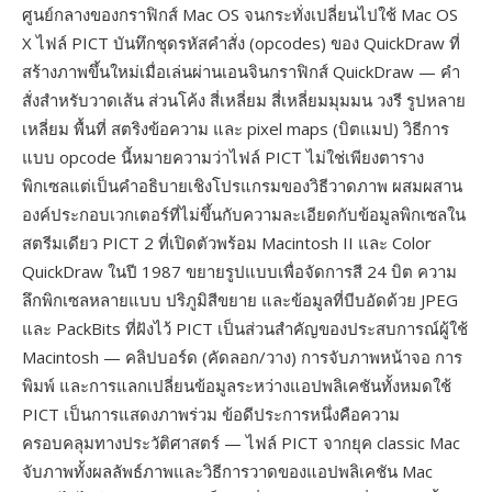
ศูนย์กลางของกราฟิกส์ Mac OS จนกระทั่งเปลี่ยนไปใช้ Mac OS
X ไฟล์ PICT บันทึกชุดรหัสคำสั่ง (opcodes) ของ QuickDraw ที่
สร้างภาพขึ้นใหม่เมื่อเล่นผ่านเอนจินกราฟิกส์ QuickDraw — คำ
สั่งสำหรับวาดเส้น ส่วนโค้ง สี่เหลี่ยม สี่เหลี่ยมมุมมน วงรี รูปหลาย
เหลี่ยม พื้นที่ สตริงข้อความ และ pixel maps (บิตแมป) วิธีการ
แบบ opcode นี้หมายความว่าไฟล์ PICT ไม่ใช่เพียงตาราง
พิกเซลแต่เป็นคำอธิบายเชิงโปรแกรมของวิธีวาดภาพ ผสมผสาน
องค์ประกอบเวกเตอร์ที่ไม่ขึ้นกับความละเอียดกับข้อมูลพิกเซลใน
สตรีมเดียว PICT 2 ที่เปิดตัวพร้อม Macintosh II และ Color
QuickDraw ในปี 1987 ขยายรูปแบบเพื่อจัดการสี 24 บิต ความ
ลึกพิกเซลหลายแบบ ปริภูมิสีขยาย และข้อมูลที่บีบอัดด้วย JPEG
และ PackBits ที่ฝังไว้ PICT เป็นส่วนสำคัญของประสบการณ์ผู้ใช้
Macintosh — คลิปบอร์ด (คัดลอก/วาง) การจับภาพหน้าจอ การ
พิมพ์ และการแลกเปลี่ยนข้อมูลระหว่างแอปพลิเคชันทั้งหมดใช้
PICT เป็นการแสดงภาพร่วม ข้อดีประการหนึ่งคือความ
ครอบคลุมทางประวัติศาสตร์ — ไฟล์ PICT จากยุค classic Mac
จับภาพทั้งผลลัพธ์ภาพและวิธีการวาดของแอปพลิเคชัน Mac