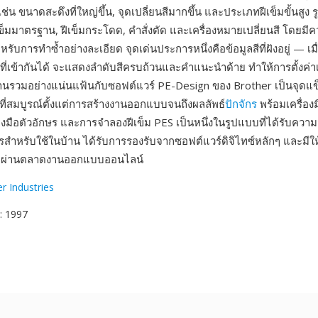
ม เช่น ขนาดสะดึงที่ใหญ่ขึ้น, จุดเปลี่ยนสีมากขึ้น และประเภทฝีเข็มขั้นสูง
ีเข็มมาตรฐาน, ฝีเข็มกระโดด, คำสั่งตัด และเครื่องหมายเปลี่ยนสี โดย
ำหรับการทำซ้ำอย่างละเอียด จุดเด่นประการหนึ่งคือข้อมูลสีที่ฝังอยู่ — เม
ที่เข้ากันได้ จะแสดงลำดับสีครบถ้วนและคำแนะนำด้าย ทำให้การตั้งค่า
านรวมอย่างแน่นแฟ้นกับซอฟต์แวร์ PE-Design ของ Brother เป็นจุดแข
์ที่สมบูรณ์ตั้งแต่การสร้างงานออกแบบจนถึงผลลัพธ์
ปักจักร
พร้อมเครื่องม
ื่องมือตัวอักษร และการจำลองฝีเข็ม PES เป็นหนึ่งในรูปแบบที่ได้รับความ
รสำหรับใช้ในบ้าน ได้รับการรองรับจากซอฟต์แวร์ดิจิไทซ์หลักๆ และมี
ายผ่านตลาดงานออกแบบออนไลน์
r Industries
: 1997