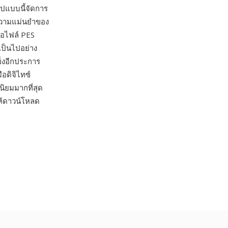
 รูปแบบนี้จัดการ
มีความแม่นยำของ
ื่อไฟล์ PES
เป็นไปอย่าง
็งอีกประการ
ือดิจิไทซ์
นิยมมากที่สุด
ให้ดาวน์โหลด