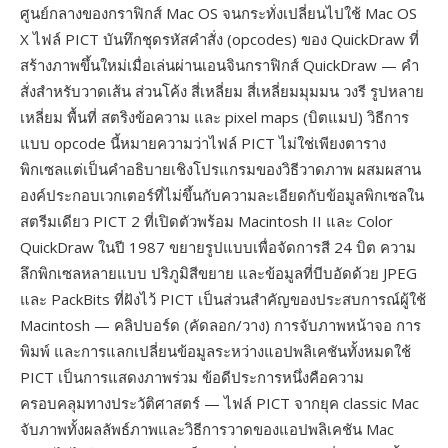
ศูนย์กลางของกราฟิกส์ Mac OS จนกระทั่งเปลี่ยนไปใช้ Mac OS
X ไฟล์ PICT บันทึกชุดรหัสคำสั่ง (opcodes) ของ QuickDraw ที่
สร้างภาพขึ้นใหม่เมื่อเล่นผ่านเอนจินกราฟิกส์ QuickDraw — คำ
สั่งสำหรับวาดเส้น ส่วนโค้ง สี่เหลี่ยม สี่เหลี่ยมมุมมน วงรี รูปหลาย
เหลี่ยม พื้นที่ สตริงข้อความ และ pixel maps (บิตแมป) วิธีการ
แบบ opcode นี้หมายความว่าไฟล์ PICT ไม่ใช่เพียงตาราง
พิกเซลแต่เป็นคำอธิบายเชิงโปรแกรมของวิธีวาดภาพ ผสมผสาน
องค์ประกอบเวกเตอร์ที่ไม่ขึ้นกับความละเอียดกับข้อมูลพิกเซลใน
สตรีมเดียว PICT 2 ที่เปิดตัวพร้อม Macintosh II และ Color
QuickDraw ในปี 1987 ขยายรูปแบบเพื่อจัดการสี 24 บิต ความ
ลึกพิกเซลหลายแบบ ปริภูมิสีขยาย และข้อมูลที่บีบอัดด้วย JPEG
และ PackBits ที่ฝังไว้ PICT เป็นส่วนสำคัญของประสบการณ์ผู้ใช้
Macintosh — คลิปบอร์ด (คัดลอก/วาง) การจับภาพหน้าจอ การ
พิมพ์ และการแลกเปลี่ยนข้อมูลระหว่างแอปพลิเคชันทั้งหมดใช้
PICT เป็นการแสดงภาพร่วม ข้อดีประการหนึ่งคือความ
ครอบคลุมทางประวัติศาสตร์ — ไฟล์ PICT จากยุค classic Mac
จับภาพทั้งผลลัพธ์ภาพและวิธีการวาดของแอปพลิเคชัน Mac