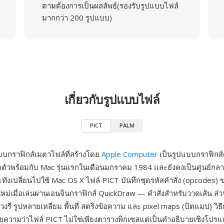
ตามต้องการเป็นผลลัพธ์(รองรับรูปแบบไฟล์
มากกว่า 200 รูปแบบ)
เกี่ยวกับรูปแบบไฟล์
PICT
PALM
บบกราฟิกส์เมตาไฟล์ที่สร้างโดย
Apple Computer
เป็นรูปแบบกราฟิกส์ด
ดตัวพร้อมกับ Mac รุ่นแรกในเดือนมกราคม 1984 และยังคงเป็นศูนย์กล
ั่งเปลี่ยนไปใช้ Mac OS X ไฟล์ PICT บันทึกชุดรหัสคำสั่ง (opcodes)
นใหม่เมื่อเล่นผ่านเอนจินกราฟิกส์ QuickDraw — คำสั่งสำหรับวาดเส้น ส่วนโ
น วงรี รูปหลายเหลี่ยม พื้นที่ สตริงข้อความ และ pixel maps (บิตแมป) วิ
ยความว่าไฟล์ PICT ไม่ใช่เพียงตารางพิกเซลแต่เป็นคำอธิบายเชิงโปรแ