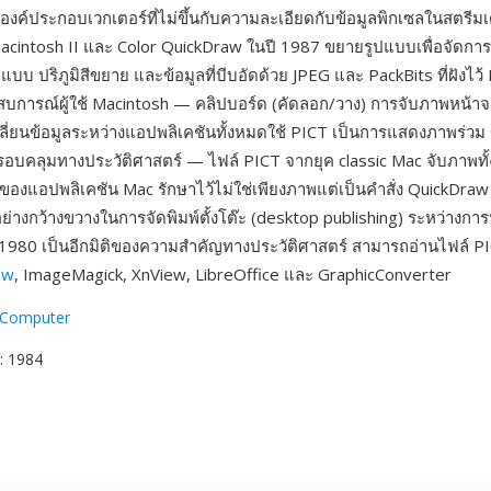
ค์ประกอบเวกเตอร์ที่ไม่ขึ้นกับความละเอียดกับข้อมูลพิกเซลในสตรีมเดี
Macintosh II และ Color QuickDraw ในปี 1987 ขยายรูปแบบเพื่อจัดการ
บบ ปริภูมิสีขยาย และข้อมูลที่บีบอัดด้วย JPEG และ PackBits ที่ฝังไว้
การณ์ผู้ใช้ Macintosh — คลิปบอร์ด (คัดลอก/วาง) การจับภาพหน้าจ
่ยนข้อมูลระหว่างแอปพลิเคชันทั้งหมดใช้ PICT เป็นการแสดงภาพร่วม 
รอบคลุมทางประวัติศาสตร์ — ไฟล์ PICT จากยุค classic Mac จับภาพทั
องแอปพลิเคชัน Mac รักษาไว้ไม่ใช่เพียงภาพแต่เป็นคำสั่ง QuickDraw ที
่างกว้างขวางในการจัดพิมพ์ตั้งโต๊ะ (desktop publishing) ระหว่างการ
80 เป็นอีกมิติของความสำคัญทางประวัติศาสตร์ สามารถอ่านไฟล์ PI
ew
, ImageMagick, XnView, LibreOffice และ GraphicConverter
 Computer
: 1984