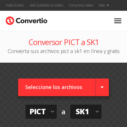
Video Editor
Add Subtitles to Video
Compress Video
Más
Conversor PICT a SK1
Convierta sus archivos pict a sk1 en línea y gratis
Seleccione los archivos
PICT
SK1
a