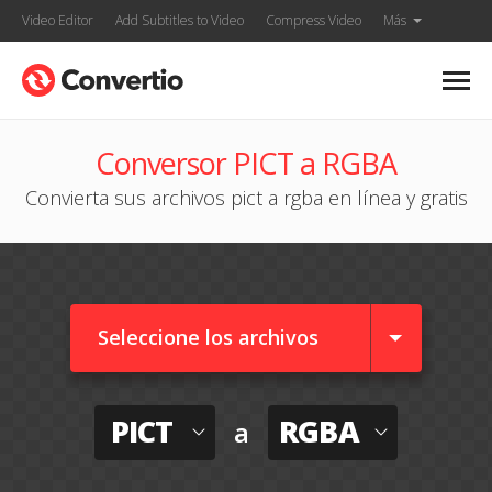
Video Editor
Add Subtitles to Video
Compress Video
Más
Conversor PICT a RGBA
Convierta sus archivos pict a rgba en línea y gratis
Seleccione los archivos
PICT
RGBA
a