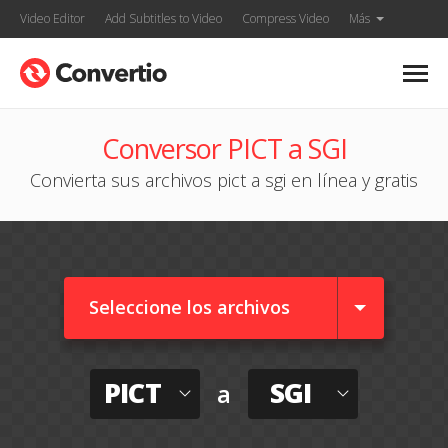
Video Editor
Add Subtitles to Video
Compress Video
Más
Conversor PICT a SGI
Convierta sus archivos pict a sgi en línea y gratis
Seleccione los archivos
PICT
SGI
a