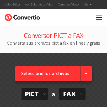
Video Editor
Add Subtitles to Video
Compress Video
Más
Conversor PICT a FAX
Convierta sus archivos pict a fax en línea y gratis
Seleccione los archivos
PICT
FAX
a