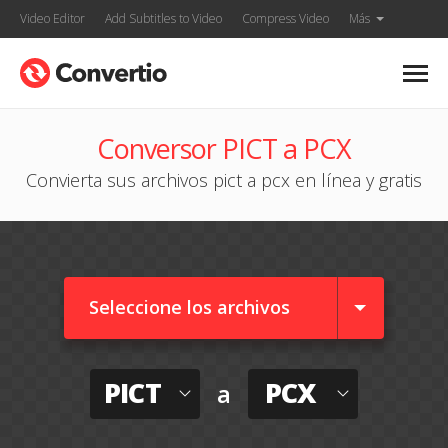
Video Editor
Add Subtitles to Video
Compress Video
Más
Conversor PICT a PCX
Convierta sus archivos pict a pcx en línea y gratis
Seleccione los archivos
PICT
PCX
a