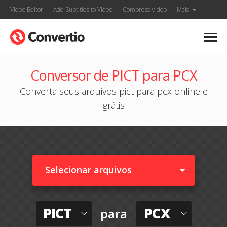
Video Editor
Add Subtitles to Video
Compress Video
Mais
Conversor de PICT para PCX
Converta seus arquivos pict para pcx online e
grátis
Selecionar arquivos
PICT
PCX
para