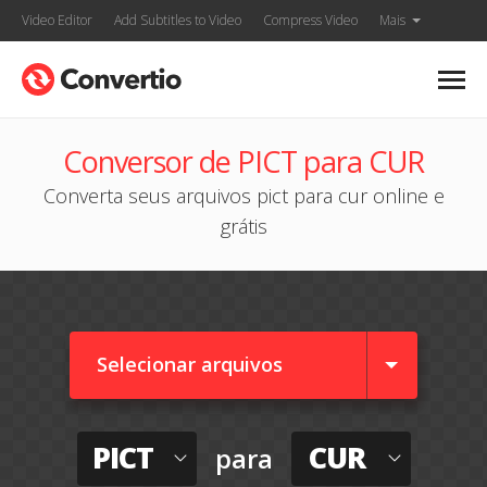
Video Editor
Add Subtitles to Video
Compress Video
Mais
Conversor de PICT para CUR
Converta seus arquivos pict para cur online e
grátis
Selecionar arquivos
PICT
CUR
para