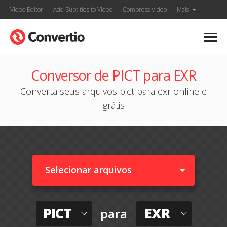
Video Editor
Add Subtitles to Video
Compress Video
Mais
Conversor de PICT para EXR
Converta seus arquivos pict para exr online e
grátis
Selecionar arquivos
PICT
EXR
para