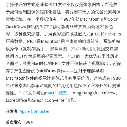
于操作码的方式意味着PICT文件不仅仅是像素网格，而是关
于如何绘制图像的程序化描述，将分辨率无关的矢量元素与像
素数据统一在一个数据流中。1987年随Macintosh II和Color
QuickDraw推出的PICT 2修订版将格式扩展为处理24位色
彩、多种像素深度、扩展色彩空间以及嵌入式JPEG和PackBits
压缩数据。PICT是Macintosh用户体验的组成部分：系统剪贴
板操作（复制/粘贴）、屏幕截图、打印和应用间数据交换都
使用PICT作为通用的视觉表示。PICT的一大优势在于其历史
全面性：经典Mac时代的PICT文件不仅捕获了视觉输出，还保
存了产生图像的QuickDraw操作——这对于理解早期
Macintosh软件的视觉计算范式具有重要价值。该格式在1980
年代末桌面出版革命期间的广泛使用也赋予了它额外的历史重
要性。PICT文件可由
macOS预览
、ImageMagick、XnView、
LibreOffice和GraphicConverter读取。
开发者
:
Apple Computer
首次发布
: 1984