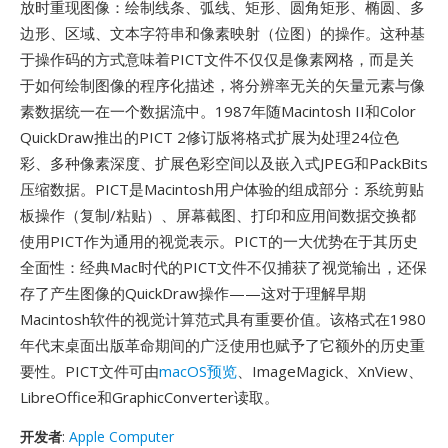
放时重现图像：绘制线条、弧线、矩形、圆角矩形、椭圆、多
边形、区域、文本字符串和像素映射（位图）的操作。这种基
于操作码的方式意味着PICT文件不仅仅是像素网格，而是关
于如何绘制图像的程序化描述，将分辨率无关的矢量元素与像
素数据统一在一个数据流中。1987年随Macintosh II和Color
QuickDraw推出的PICT 2修订版将格式扩展为处理24位色
彩、多种像素深度、扩展色彩空间以及嵌入式JPEG和PackBits
压缩数据。PICT是Macintosh用户体验的组成部分：系统剪贴
板操作（复制/粘贴）、屏幕截图、打印和应用间数据交换都
使用PICT作为通用的视觉表示。PICT的一大优势在于其历史
全面性：经典Mac时代的PICT文件不仅捕获了视觉输出，还保
存了产生图像的QuickDraw操作——这对于理解早期
Macintosh软件的视觉计算范式具有重要价值。该格式在1980
年代末桌面出版革命期间的广泛使用也赋予了它额外的历史重
要性。PICT文件可由
macOS预览
、ImageMagick、XnView、
LibreOffice和GraphicConverter读取。
开发者
:
Apple Computer