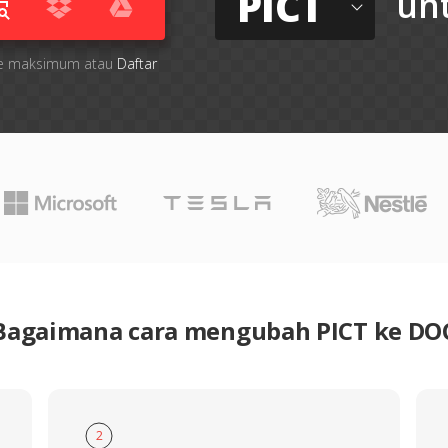
PICT
un
 file maksimum atau
Daftar
Bagaimana cara mengubah PICT ke DO
2