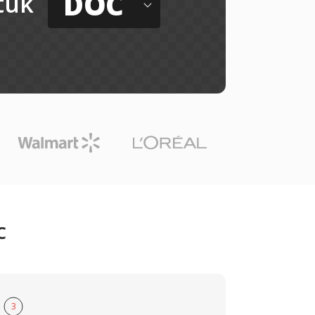
DOC
tuk
C
3