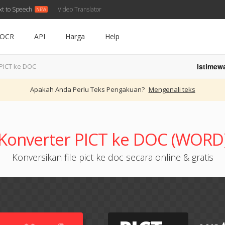
xt to Speech
Video Translator
OCR
API
Harga
Help
Istimew
PICT ke DOC
Apakah Anda Perlu Teks Pengakuan?
Mengenali teks
Konverter PICT ke DOC (WORD
Konversikan file pict ke doc secara online & gratis