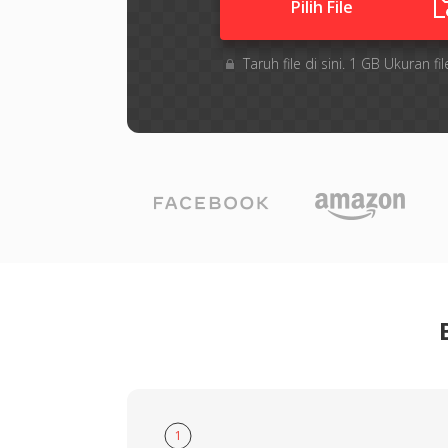
Pilih File
Taruh file di sini. 1 GB Ukuran
1