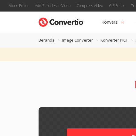
Video Editor
Add Subtitles to Video
Compress Video
GIF Editor
Te
Konversi
Beranda
Image Converter
Konverter PICT