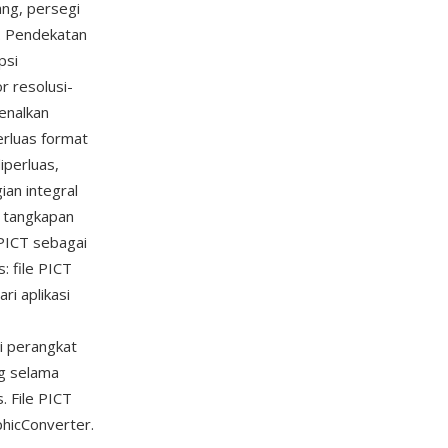
ang, persegi
). Pendekatan
psi
 resolusi-
kenalkan
rluas format
iperluas,
an integral
, tangkapan
PICT sebagai
: file PICT
ri aplikasi
i perangkat
ng selama
. File PICT
phicConverter.