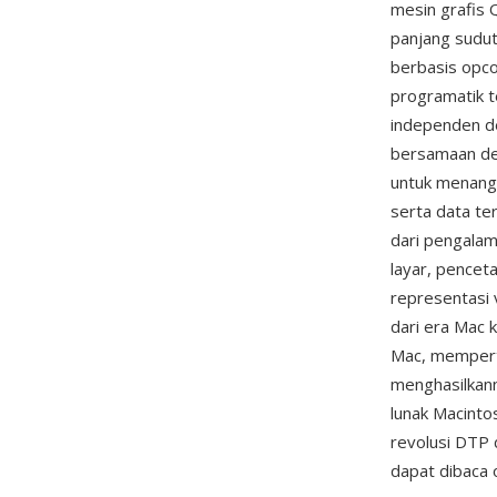
mesin grafis 
panjang sudut
berbasis opcod
programatik 
independen de
bersamaan de
untuk menanga
serta data te
dari pengalam
layar, pencet
representasi 
dari era Mac 
Mac, mempert
menghasilkan
lunak Macinto
revolusi DTP d
dapat dibaca 