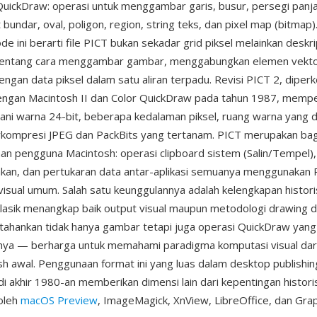
QuickDraw: operasi untuk menggambar garis, busur, persegi panj
 bundar, oval, poligon, region, string teks, dan pixel map (bitmap
e ini berarti file PICT bukan sekadar grid piksel melainkan deskri
tentang cara menggambar gambar, menggabungkan elemen vektor
ngan data piksel dalam satu aliran terpadu. Revisi PICT 2, diper
ngan Macintosh II dan Color QuickDraw pada tahun 1987, mempe
ni warna 24-bit, beberapa kedalaman piksel, ruang warna yang d
rkompresi JPEG dan PackBits yang tertanam. PICT merupakan bagi
an pengguna Macintosh: operasi clipboard sistem (Salin/Tempel)
akan, dan pertukaran data antar-aplikasi semuanya menggunakan 
visual umum. Salah satu keunggulannya adalah kelengkapan historis
klasik menangkap baik output visual maupun metodologi drawing da
ahankan tidak hanya gambar tetapi juga operasi QuickDraw yang
nya — berharga untuk memahami paradigma komputasi visual dar
sh awal. Penggunaan format ini yang luas dalam desktop publishi
i akhir 1980-an memberikan dimensi lain dari kepentingan historis
oleh
macOS Preview
, ImageMagick, XnView, LibreOffice, dan Gra