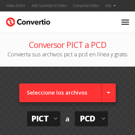
Video Editor
Add Subtitles to Video
Compress Video
Más
Conversor PICT a PCD
Convierta sus archivos pict a pcd en línea y gratis
Seleccione los archivos
PICT
PCD
a