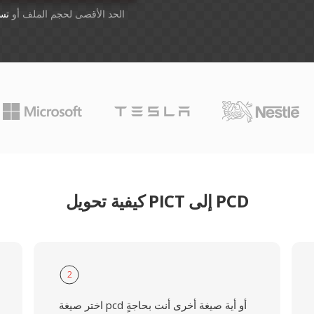
أسقِط الملفات هنا. 1 GB الحد الأقصى لحجم الملف أو
تس
كيفية تحويل PICT إلى PCD
2
اختر صيغة pcd أو أية صيغة أخرى أنت بحاجةٍ