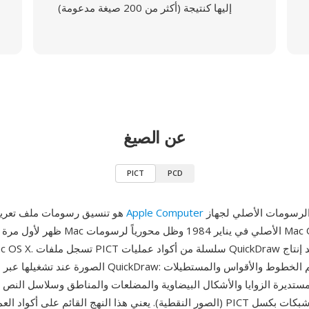
إليها كنتيجة (أكثر من 200 صيغة مدعومة)
عن الصيغ
PICT
PCD
كتنسيق الرسومات الأصلي لجهاز
Apple Computer
PICT هو تنسيق رسومات ملف تعريف أنشأته
الصورة عند تشغيلها عبر محرك رسومات QuickDraw: عمليات 
ستديرة الزوايا والأشكال البيضاوية والمضلعات والمناطق وسلاسل النص 
(الصور النقطية). يعني هذا النهج القائم على أكواد العمليات أن ملفات PICT