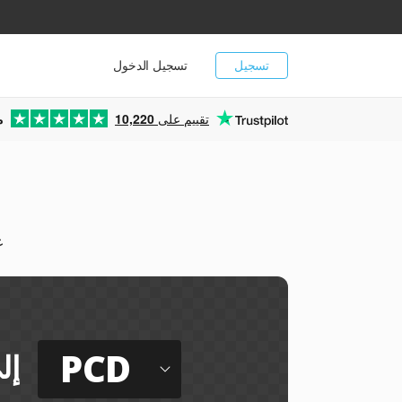
تسجيل
تسجيل الدخول
تقييم على
10,220
م
يم
PCD
إل