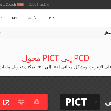
xt to Speech
Video Translator
Help
الأسعار
API
R
متاز
CT
محول PICT إلى PCD
كنك تحويل ملفات pict إلى pcd على الإنترنت وبشكل مجاني
PICT
ى