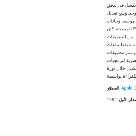
 بكسل في تدفق
ع تعديل PICT 2، المقدم مع Macintosh II وColor QuickDraw في 1987، التنسيق للتعامل مع
JPE وPackBits المضغوطة
المدمجة. كان PICT جزءاً لا يتجزأ من تجربة مستخدم Macintosh: استخدمت عمليات الحافظة (النسخ/
يل بصري مشترك. من أبرز
 الكلاسيكية المخرجات البصرية ومنهجية
لتطبيقات Mac، محافظةً ليس فقط على الصورة بل على عمليات QuickDraw التي أنتجتها —
. الاستخدام المكثف للتنسيق في
 الثمانينيات يضيف بعداً آخر من الأهمية التاريخية. ملفات PICT
Apple 
:
المطوّر
دار الأول
: 1984