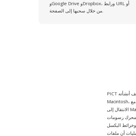
وGoogle Drive وDropbox، ورابط URL أو
من خلال سحبها إلى الصفحة.
Macintosh، ظهر لأول مرة مع Mac الأصلي في يناير 1984 وظل محورياً لرسومات Mac OS حتى
الانتقال إلى Mac OS X. تسجل ملفات PICT سلسلة من أكواد عمليات QuickDraw التي تعيد إنتاج
لرسم الخطوط والأقواس والمستطيلات
وخرائط البكسل
 ليست مجرد شبكات بكسل