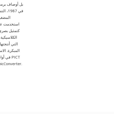
بل أوصاف برمج
وImageMagick وXnView وLibreOffice وer