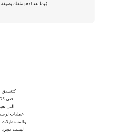
ملفك بصيغة pcd فِيما بعد
والمستطيلات م