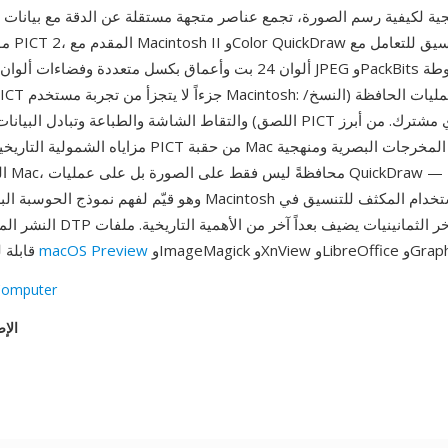
ية لكيفية رسم الصورة، تجمع عناصر متجهة مستقلة عن الدقة مع بيانات
موحد. وسّ
ألوان 24 بت وأعماق بكسل متعددة وفضاءات ألوان موسعة وبيانات G
اللصق) والتقاط الشاشة والطباعة وتبادل البيانات بين التطبيقات PICT كتمث
مزاياه الشمولية التاريخية: تلتقط ملفات PICT من حقبة Mac
الرسم 
وهو قيّم لفهم نموذج الحوسبة البصرية لبرمجيات Macintosh المبكرة
النشر المكتبي خلال ثورة DTP في أواخر
GraphicConvert.
macOS Preview
قابلة للقراءة بواسطة
Computer
الإص