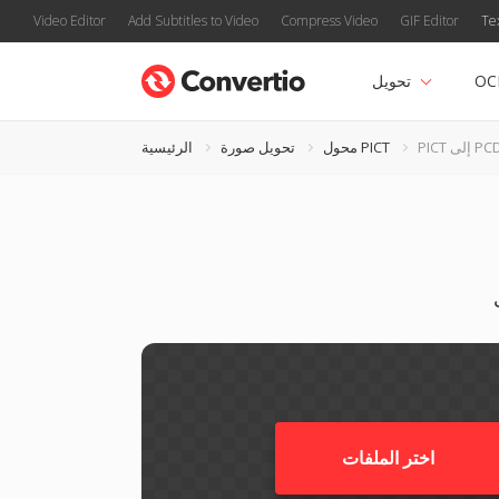
Video Editor
Add Subtitles to Video
Compress Video
GIF Editor
Te
OC
تحويل
PI إلى PCD
محول PICT
تحويل صورة
الرئيسية
اختر الملفات