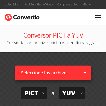
Video Editor
Add Subtitles to Video
Compress Video
Más
Conversor PICT a YUV
Convierta sus archivos pict a yuv en línea y gratis
Seleccione los archivos
PICT
YUV
a