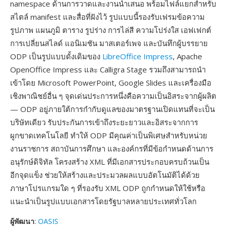
namespace ด้านการวาดและงานนำเสนอ พร้อมไฟล์แยกสำหรับ
สไตล์ manifest และสื่อที่ฝังไว้ รูปแบบนี้รองรับเฟรมข้อความ
รูปภาพ แผนภูมิ ตาราง รูปร่าง การไล่สี ความโปร่งใส เอฟเฟกต์
การเปลี่ยนสไลด์ แอนิเมชัน มาสเตอร์เพจ และบันทึกผู้บรรยาย
ODP เป็นรูปแบบดั้งเดิมของ
LibreOffice Impress
, Apache
OpenOffice Impress และ Calligra Stage รวมถึงสามารถนำ
เข้าโดย Microsoft PowerPoint, Google Slides และเครื่องมือ
เชิงพาณิชย์อื่น ๆ จุดเด่นประการหนึ่งคือความเป็นอิสระจากผู้ผลิต
— ODP อยู่ภายใต้การกำกับดูแลของมาตรฐานเปิดแทนที่จะเป็น
บริษัทเดียว รับประกันการเข้าถึงระยะยาวและอิสระจากการ
ผูกขาดเทคโนโลยี ทำให้ ODP มีคุณค่าเป็นพิเศษสำหรับหน่วย
งานราชการ สถาบันการศึกษา และองค์กรที่มีข้อกำหนดด้านการ
อนุรักษ์ดิจิทัล โครงสร้าง XML ที่มีเอกสารประกอบครบถ้วนเป็น
อีกจุดแข็ง ช่วยให้สร้างและประมวลผลแบบอัตโนมัติได้ด้วย
ภาษาโปรแกรมใด ๆ ที่รองรับ XML ODP ถูกกำหนดให้ใช้หรือ
แนะนำเป็นรูปแบบเอกสารโดยรัฐบาลหลายประเทศทั่วโลก
ผู้พัฒนา
:
OASIS