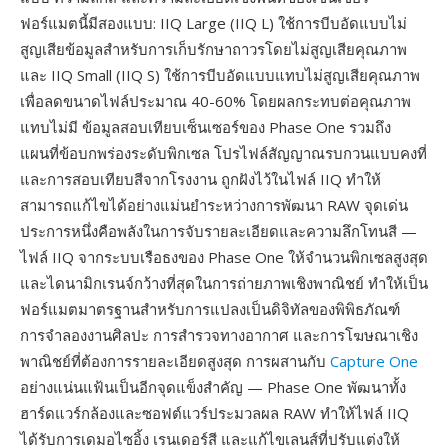
ฟอร์แมตนี้มีสองแบบ: IIQ Large (IIQ L) ใช้การบีบอัดแบบไม่
สูญเสียข้อมูลสำหรับการเก็บรักษาถาวรโดยไม่สูญเสียคุณภาพ
และ IIQ Small (IIQ S) ใช้การบีบอัดแบบแทบไม่สูญเสียคุณภาพ
เพื่อลดขนาดไฟล์ประมาณ 40-60% โดยผลกระทบต่อคุณภาพ
แทบไม่มี ข้อมูลสอบเทียบเซ็นเซอร์ของ Phase One รวมถึง
แผนที่ข้อบกพร่องระดับพิกเซล โปรไฟล์สัญญาณรบกวนแบบคงที่
และการสอบเทียบสีจากโรงงาน ถูกฝังไว้ในไฟล์ IIQ ทำให้
สามารถแก้ไขได้อย่างแม่นยำระหว่างการพัฒนา RAW จุดเด่น
ประการหนึ่งคือพลังในการจับรายละเอียดและความลึกโทนสี —
ไฟล์ IIQ จากระบบเรือธงของ Phase One ให้จำนวนพิกเซลสูงสุด
และไดนามิกเรนจ์กว้างที่สุดในการถ่ายภาพเชิงพาณิชย์ ทำให้เป็น
ฟอร์แมตมาตรฐานสำหรับการแปลงเป็นดิจิทัลของพิพิธภัณฑ์
การจำลองงานศิลปะ การสำรวจทางอากาศ และการโฆษณาเชิง
พาณิชย์ที่ต้องการรายละเอียดสูงสุด การผสานกับ
Capture One
อย่างแน่นแฟ้นเป็นอีกจุดแข็งสำคัญ — Phase One พัฒนาทั้ง
ฮาร์ดแวร์กล้องและซอฟต์แวร์ประมวลผล RAW ทำให้ไฟล์ IIQ
ได้รับการเดมอไซอิ้ง เรนเดอร์สี และแก้ไขเลนส์ที่ปรับแต่งให้