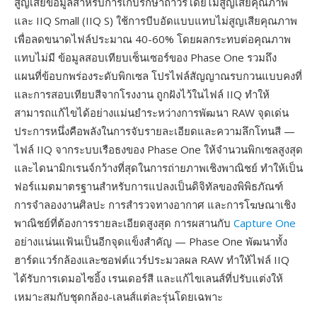
สูญเสียข้อมูลสำหรับการเก็บรักษาถาวรโดยไม่สูญเสียคุณภาพ
และ IIQ Small (IIQ S) ใช้การบีบอัดแบบแทบไม่สูญเสียคุณภาพ
เพื่อลดขนาดไฟล์ประมาณ 40-60% โดยผลกระทบต่อคุณภาพ
แทบไม่มี ข้อมูลสอบเทียบเซ็นเซอร์ของ Phase One รวมถึง
แผนที่ข้อบกพร่องระดับพิกเซล โปรไฟล์สัญญาณรบกวนแบบคงที่
และการสอบเทียบสีจากโรงงาน ถูกฝังไว้ในไฟล์ IIQ ทำให้
สามารถแก้ไขได้อย่างแม่นยำระหว่างการพัฒนา RAW จุดเด่น
ประการหนึ่งคือพลังในการจับรายละเอียดและความลึกโทนสี —
ไฟล์ IIQ จากระบบเรือธงของ Phase One ให้จำนวนพิกเซลสูงสุด
และไดนามิกเรนจ์กว้างที่สุดในการถ่ายภาพเชิงพาณิชย์ ทำให้เป็น
ฟอร์แมตมาตรฐานสำหรับการแปลงเป็นดิจิทัลของพิพิธภัณฑ์
การจำลองงานศิลปะ การสำรวจทางอากาศ และการโฆษณาเชิง
พาณิชย์ที่ต้องการรายละเอียดสูงสุด การผสานกับ
Capture One
อย่างแน่นแฟ้นเป็นอีกจุดแข็งสำคัญ — Phase One พัฒนาทั้ง
ฮาร์ดแวร์กล้องและซอฟต์แวร์ประมวลผล RAW ทำให้ไฟล์ IIQ
ได้รับการเดมอไซอิ้ง เรนเดอร์สี และแก้ไขเลนส์ที่ปรับแต่งให้
เหมาะสมกับชุดกล้อง-เลนส์แต่ละรุ่นโดยเฉพาะ