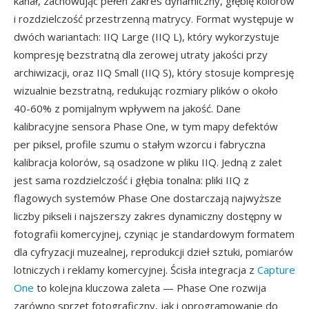
kanał, zachowując pełen zakres dynamiczny, głębię kolorów
i rozdzielczość przestrzenną matrycy. Format występuje w
dwóch wariantach: IIQ Large (IIQ L), który wykorzystuje
kompresję bezstratną dla zerowej utraty jakości przy
archiwizacji, oraz IIQ Small (IIQ S), który stosuje kompresję
wizualnie bezstratną, redukując rozmiary plików o około
40-60% z pomijalnym wpływem na jakość. Dane
kalibracyjne sensora Phase One, w tym mapy defektów
per piksel, profile szumu o stałym wzorcu i fabryczna
kalibracja kolorów, są osadzone w pliku IIQ. Jedną z zalet
jest sama rozdzielczość i głębia tonalna: pliki IIQ z
flagowych systemów Phase One dostarczają najwyższe
liczby pikseli i najszerszy zakres dynamiczny dostępny w
fotografii komercyjnej, czyniąc je standardowym formatem
dla cyfryzacji muzealnej, reprodukcji dzieł sztuki, pomiarów
lotniczych i reklamy komercyjnej. Ścisła integracja z
Capture
One
to kolejna kluczowa zaleta — Phase One rozwija
zarówno sprzęt fotograficzny, jak i oprogramowanie do