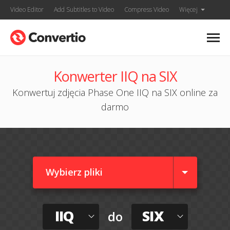
Video Editor
Add Subtitles to Video
Compress Video
Więcej
Konwerter IIQ na SIX
Konwertuj zdjęcia Phase One IIQ na SIX online za
darmo
Wybierz pliki
IIQ
SIX
do