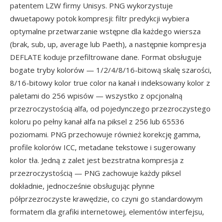
patentem LZW firmy Unisys. PNG wykorzystuje
dwuetapowy potok kompresji: filtr predykcji wybiera
optymalne przetwarzanie wstępne dla każdego wiersza
(brak, sub, up, average lub Paeth), a następnie kompresja
DEFLATE koduje przefiltrowane dane. Format obsługuje
bogate tryby kolorów — 1/2/4/8/16-bitową skalę szarości,
8/16-bitowy kolor true color na kanał i indeksowany kolor z
paletami do 256 wpisów — wszystko z opcjonalną
przezroczystością alfa, od pojedynczego przezroczystego
koloru po pełny kanał alfa na piksel z 256 lub 65536
poziomami. PNG przechowuje również korekcję gamma,
profile kolorów ICC, metadane tekstowe i sugerowany
kolor tła. Jedną z zalet jest bezstratna kompresja z
przezroczystością — PNG zachowuje każdy piksel
dokładnie, jednocześnie obsługując płynne
półprzezroczyste krawędzie, co czyni go standardowym
formatem dla grafiki internetowej, elementów interfejsu,