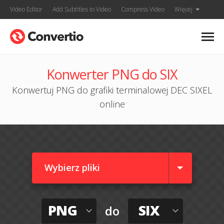
Video Editor
Add Subtitles to Video
Compress Video
Więcej
Konwerter PNG do SIX
Konwertuj PNG do grafiki terminalowej DEC SIXEL
online
Wybierz pliki
PNG
SIX
do