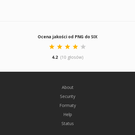
Ocena jakości od PNG do SIX
4.2
(10 głosów)
About
Security
Formaty
Help
Status