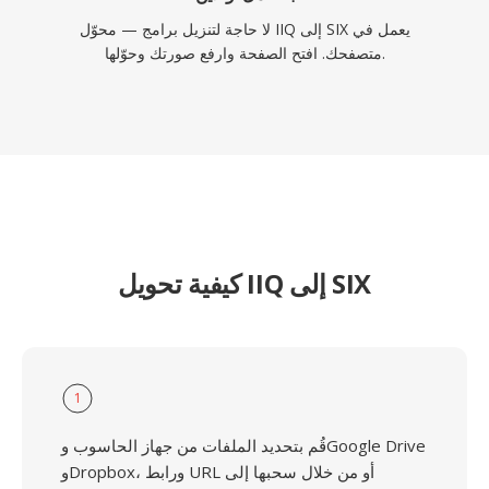
لا حاجة لتنزيل برامج — محوّل IIQ إلى SIX يعمل في
متصفحك. افتح الصفحة وارفع صورتك وحوّلها.
كيفية تحويل IIQ إلى SIX
1
قُم بتحديد الملفات من جهاز الحاسوب وGoogle Drive
وDropbox، ورابط URL أو من خلال سحبها إلى