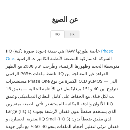
عن الصيغ
IIQ
SIX
Phase
IIQ (جودة صورة ذكية) هي صيغة RAW خاصة طورتها
، الشركة الدنماركية المصنعة لأنظمة الكاميرات الرقمية
One
متوسطة الحجم وظهورها الرقمية، وطُرحت عام 2008 مع الظهر
الرقمي P65+. تلتقط ملفات IIQ القراءة غير المعالجة من
مستشعرات Phase One الكبيرة من نوع CCD وCMOS — التي
تتراوح بين 40 و151 ميغابكسل في الأنظمة الحالية — بعمق 16
بت لكل قناة، مع الحفاظ على كامل النطاق الديناميكي وعمق
الألوان والدقة المكانية للمستشعر. تأتي الصيغة بمتغيرين: IIQ
Large (IIQ L) الذي يستخدم ضغطاً بدون فقدان لأرشفة بجودة
صفرية الخسارة، وIIQ Small (IIQ S) الذي يطبق ضغطاً بدون
فقدان مرئي لتقليل أحجام الملفات بنحو 40-60% مع تأثير جودة