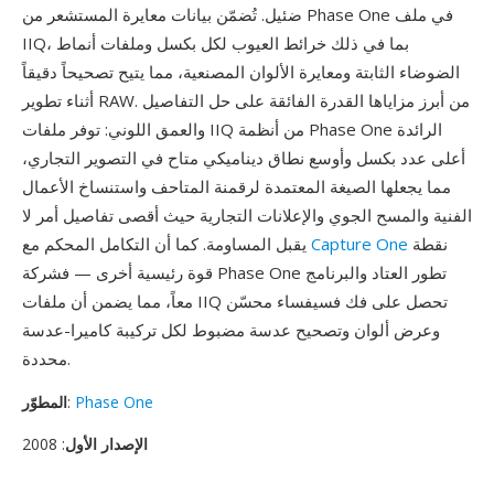
ضئيل. تُضمّن بيانات معايرة المستشعر من Phase One في ملف
IIQ، بما في ذلك خرائط العيوب لكل بكسل وملفات أنماط
الضوضاء الثابتة ومعايرة الألوان المصنعية، مما يتيح تصحيحاً دقيقاً
أثناء تطوير RAW. من أبرز مزاياها القدرة الفائقة على حل التفاصيل
والعمق اللوني: توفر ملفات IIQ من أنظمة Phase One الرائدة
أعلى عدد بكسل وأوسع نطاق ديناميكي متاح في التصوير التجاري،
مما يجعلها الصيغة المعتمدة لرقمنة المتاحف واستنساخ الأعمال
الفنية والمسح الجوي والإعلانات التجارية حيث أقصى تفاصيل أمر لا
نقطة
Capture One
يقبل المساومة. كما أن التكامل المحكم مع
قوة رئيسية أخرى — فشركة Phase One تطور العتاد والبرنامج
معاً، مما يضمن أن ملفات IIQ تحصل على فك فسيفساء محسّن
وعرض ألوان وتصحيح عدسة مضبوط لكل تركيبة كاميرا-عدسة
محددة.
Phase One
:
المطوّر
الإصدار الأول
: 2008