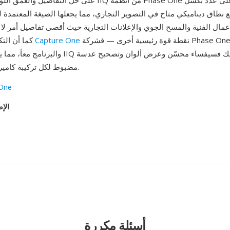
على حل التفاصيل والعمق اللوني: توفر ملفات IIQ من أنظمة ne
 نطاق ديناميكي متاح في التصوير التجاري، مما يجعلها الصيغة المعتمدة 
عمال الفنية والمسح الجوي والإعلانات التجارية حيث أقصى تفاصيل أمر لا 
نقطة قوة رئيسية أخرى — فشركة Phase One تطور العتاد
Capture One
كما أن التكامل المحكم مع
والبرنامج معاً، مما يضمن أن ملفات IIQ تحصل على ف
مضبوط لكل تركيبة كاميرا-عدسة محددة.
One
الإص
أسئلة مكررة