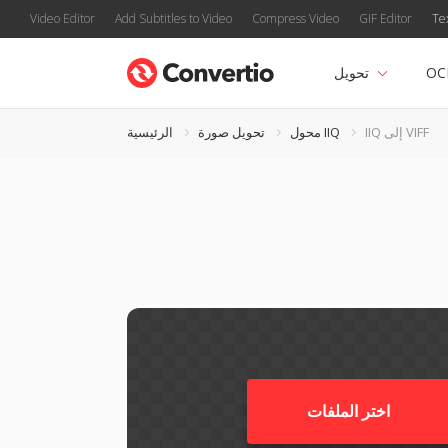
Video Editor
Add Subtitles to Video
Compress Video
GIF Editor
Te
OC
تحويل
IIQ إلى VIFF
محول IIQ
تحويل صورة
الرئيسية
اختر الملفات