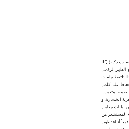
لرقمية متوسطة الحجم وظهورها الرقمية، وطُرحت عام 2008 مع الظهر الرقمي P65+.
تلتقط ملفات IIQ القراءة غير المعالجة من مستشعرات Phase One الكبيرة من نوع CCD وCMOS —
 بعمق 16 بت لكل قناة، مع الحفاظ على كامل
 IIQ Large (IIQ L)
IIQ ) الذي يطبق ضغطاً
 جودة ضئيل. تُضمّن بيانات معايرة
المستشعر من Phase One في ملف IIQ، بما في ذلك خرائط العيوب لكل بكسل وملفات أنماط الضوضاء
ز مزاياها القدرة الفائقة