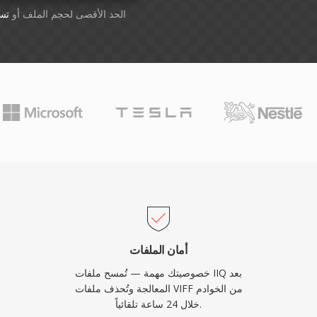
أسقِط الملفات هنا. 1 GB الحد الأقصى لحجم الملف أو
تس
أمان الملفات
خصوصيتك مهمة — تُمسح ملفات IIQ بعد
المعالجة وتُحذف ملفات VIFF من الخوادم
خلال 24 ساعة تلقائياً.