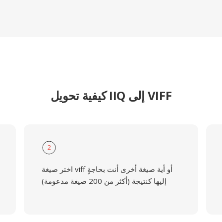
كيفية تحويل IIQ إلى VIFF
2
اختر صيغة viff أو أية صيغة أخرى أنت بحاجةٍ
إليها كنتيجة (أكثر من 200 صيغة مدعومة)