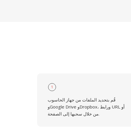
1
قُم بتحديد الملفات من جهاز الحاسوب
وGoogle Drive وDropbox، ورابط URL أو
من خلال سحبها إلى الصفحة.