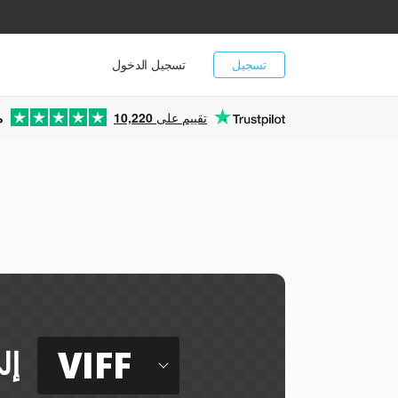
تسجيل
تسجيل الدخول
تقييم على
10,220
م
VIFF
إل