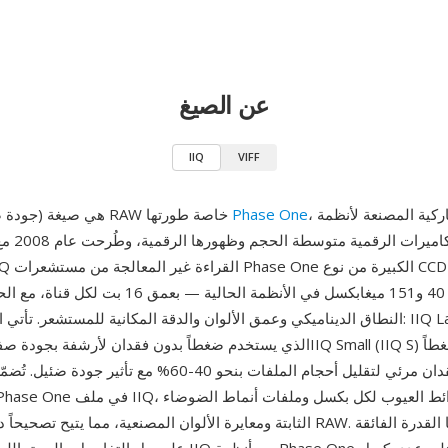
عن الصيغ
IIQ
VIFF
، الشركة الدنماركية المصنعة لأنظمة
Phase One
IIQ (جودة صورة ذكية) هي صيغة RAW خاصة طورتها
الكاميرات ا
التي تتراوح بين 40 و151 ميغابكسل في الأنظمة الحالية —
النطاق الديناميكي وعمق الألوان والدقة المكانية للمستشعر. تأتي الصيغة بمتغيرين:
الذي يستخدم ضغطاً بدون فقدان لأرشفة بجودة صفرية الخسارة، وSmall (IIQ S
بدون فقدان مرئي لتقليل أحجام الملفات بنحو 40-60% مع تأثير
الثابتة ومعايرة الألوان المصنعية، مما يتيح تصحيحاً دقيقاً أثناء تطوير RAW. من أبر