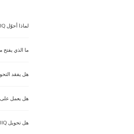
لماذا أحوّل IIQ إلى VIFF؟
ما الذي يفتح ملفا
هل يفقد التحو
هل يعمل على Mac وWindows
هل تحويل IIQ إلى VIFF مجاني؟