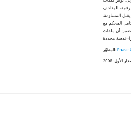
Phase O الرائدة أعلى عدد بكسل
لرقمنة المتاحف
يقبل المساومة.
ك فسيفساء محسّن وعرض ألوان وتصحيح عدسة
Phase 
:
المطوّر
دار الأول
: 2008