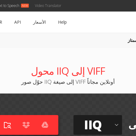
xt to Speech
Video Translator
Help
الأسعار
API
R
متاز
محول IIQ إلى VIFF
حوّل صور IIQ إلى صيغة VIFF أونلاين مجاناً
IIQ
ى