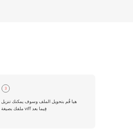
3
هيا قُم بتحويل الملف وسوف يمكنك تنزيل
ملفك بصيغة viff فِيما بعد