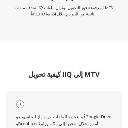
تُحذف ملفات IIQ المرفوعة فور التحويل، وتُزال ملفات MTV
الناتجة من الخوادم خلال 24 ساعة تلقائياً.
كيفية تحويل IIQ إلى MTV
1
قُم بتحديد الملفات من جهاز الحاسوب وGoogle Drive
وDropbox، ورابط URL أو من خلال سحبها إلى