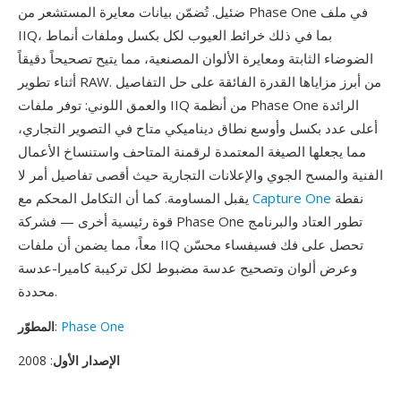
ضئيل. تُضمّن بيانات معايرة المستشعر من Phase One في ملف
IIQ، بما في ذلك خرائط العيوب لكل بكسل وملفات أنماط
الضوضاء الثابتة ومعايرة الألوان المصنعية، مما يتيح تصحيحاً دقيقاً
أثناء تطوير RAW. من أبرز مزاياها القدرة الفائقة على حل التفاصيل
والعمق اللوني: توفر ملفات IIQ من أنظمة Phase One الرائدة
أعلى عدد بكسل وأوسع نطاق ديناميكي متاح في التصوير التجاري،
مما يجعلها الصيغة المعتمدة لرقمنة المتاحف واستنساخ الأعمال
الفنية والمسح الجوي والإعلانات التجارية حيث أقصى تفاصيل أمر لا
نقطة
Capture One
يقبل المساومة. كما أن التكامل المحكم مع
قوة رئيسية أخرى — فشركة Phase One تطور العتاد والبرنامج
معاً، مما يضمن أن ملفات IIQ تحصل على فك فسيفساء محسّن
وعرض ألوان وتصحيح عدسة مضبوط لكل تركيبة كاميرا-عدسة
محددة.
Phase One
:
المطوّر
الإصدار الأول
: 2008