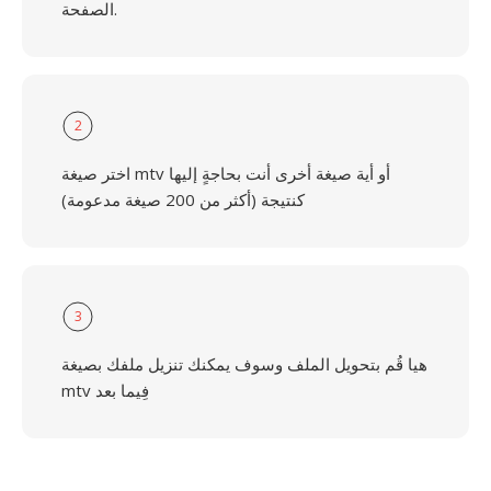
الصفحة.
2
اختر صيغة mtv أو أية صيغة أخرى أنت بحاجةٍ إليها
كنتيجة (أكثر من 200 صيغة مدعومة)
3
هيا قُم بتحويل الملف وسوف يمكنك تنزيل ملفك بصيغة
mtv فِيما بعد