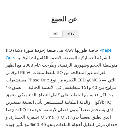
عن الصيغ
IIQ
MTV
Phase
IIQ (جودة صورة ذكية) هي صيغة RAW خاصة طورتها
، الشركة الدنماركية المصنعة لأنظمة الكاميرات الرقمية
One
متوسطة الحجم وظهورها الرقمية، وطُرحت عام 2008 مع الظهر
الرقمي P65+. تلتقط ملفات IIQ القراءة غير المعالجة من
مستشعرات Phase One الكبيرة من نوع CCD وCMOS — التي
تتراوح بين 40 و151 ميغابكسل في الأنظمة الحالية — بعمق 16
بت لكل قناة، مع الحفاظ على كامل النطاق الديناميكي وعمق
الألوان والدقة المكانية للمستشعر. تأتي الصيغة بمتغيرين: IIQ
Large (IIQ L) الذي يستخدم ضغطاً بدون فقدان لأرشفة بجودة
صفرية الخسارة، وIIQ Small (IIQ S) الذي يطبق ضغطاً بدون
فقدان مرئي لتقليل أحجام الملفات بنحو 40-60% مع تأثير جودة