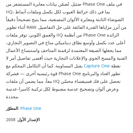
ضئيل. تُضمّن بيانات معايرة المستشعر من Phase One في ملف
IIQ، بما في ذلك خرائط العيوب لكل بكسل وملفات أنماط
الضوضاء الثابتة ومعايرة الألوان المصنعية، مما يتيح تصحيحاً دقيقاً
أثناء تطوير RAW. من أبرز مزاياها القدرة الفائقة على حل التفاصيل
والعمق اللوني: توفر ملفات IIQ من أنظمة Phase One الرائدة
أعلى عدد بكسل وأوسع نطاق ديناميكي متاح في التصوير التجاري،
مما يجعلها الصيغة المعتمدة لرقمنة المتاحف واستنساخ الأعمال
الفنية والمسح الجوي والإعلانات التجارية حيث أقصى تفاصيل أمر لا
نقطة
Capture One
يقبل المساومة. كما أن التكامل المحكم مع
قوة رئيسية أخرى — فشركة Phase One تطور العتاد والبرنامج
معاً، مما يضمن أن ملفات IIQ تحصل على فك فسيفساء محسّن
وعرض ألوان وتصحيح عدسة مضبوط لكل تركيبة كاميرا-عدسة
محددة.
Phase One
:
المطوّر
الإصدار الأول
: 2008