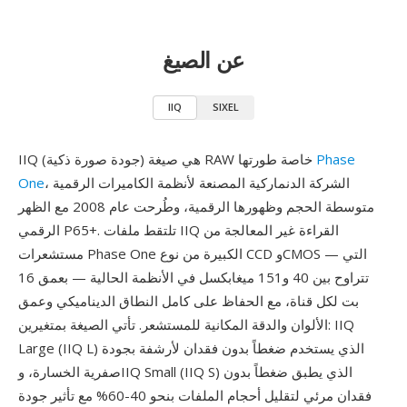
عن الصيغ
IIQ
SIXEL
Phase
IIQ (جودة صورة ذكية) هي صيغة RAW خاصة طورتها
، الشركة الدنماركية المصنعة لأنظمة الكاميرات الرقمية
One
متوسطة الحجم وظهورها الرقمية، وطُرحت عام 2008 مع الظهر
الرقمي P65+. تلتقط ملفات IIQ القراءة غير المعالجة من
مستشعرات Phase One الكبيرة من نوع CCD وCMOS — التي
تتراوح بين 40 و151 ميغابكسل في الأنظمة الحالية — بعمق 16
بت لكل قناة، مع الحفاظ على كامل النطاق الديناميكي وعمق
الألوان والدقة المكانية للمستشعر. تأتي الصيغة بمتغيرين: IIQ
Large (IIQ L) الذي يستخدم ضغطاً بدون فقدان لأرشفة بجودة
صفرية الخسارة، وIIQ Small (IIQ S) الذي يطبق ضغطاً بدون
فقدان مرئي لتقليل أحجام الملفات بنحو 40-60% مع تأثير جودة