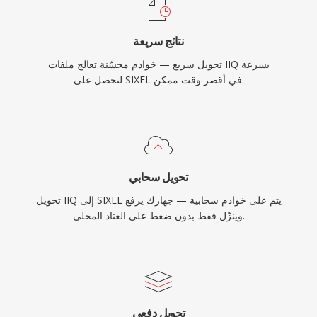
نتائج سريعة
تحويل سريع — خوادم محسّنة تعالج ملفات IIQ بسرعة
لتحصل على SIXEL في أقصر وقت ممكن.
تحويل سحابي
تحويل IIQ إلى SIXEL يتم على خوادم سحابية — جهازك يرفع
وينزّل فقط بدون ضغط على العتاد المحلي.
تحويل دفعي