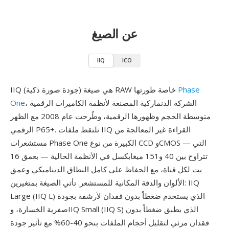
عن الصيغ
IIQ
ICO
Phase
IIQ (جودة صورة ذكية) هي صيغة RAW خاصة طورتها
، الشركة الدنماركية المصنعة لأنظمة الكاميرات الرقمية
One
متوسطة الحجم وظهورها الرقمية، وطُرحت عام 2008 مع الظهر
الرقمي P65+. تلتقط ملفات IIQ القراءة غير المعالجة من
مستشعرات Phase One الكبيرة من نوع CCD وCMOS — التي
تتراوح بين 40 و151 ميغابكسل في الأنظمة الحالية — بعمق 16
بت لكل قناة، مع الحفاظ على كامل النطاق الديناميكي وعمق
الألوان والدقة المكانية للمستشعر. تأتي الصيغة بمتغيرين: IIQ
Large (IIQ L) الذي يستخدم ضغطاً بدون فقدان لأرشفة بجودة
صفرية الخسارة، وIIQ Small (IIQ S) الذي يطبق ضغطاً بدون
فقدان مرئي لتقليل أحجام الملفات بنحو 40-60% مع تأثير جودة