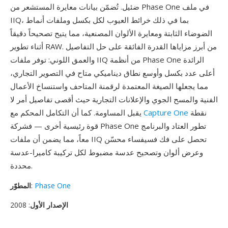
ضئيل. تُضمّن بيانات معايرة المستشعر من Phase One في ملف
IIQ، بما في ذلك خرائط العيوب لكل بكسل وملفات أنماط
الضوضاء الثابتة ومعايرة الألوان المصنعية، مما يتيح تصحيحاً دقيقاً
أثناء تطوير RAW. من أبرز مزاياها القدرة الفائقة على حل التفاصيل
والعمق اللوني: توفر ملفات IIQ من أنظمة Phase One الرائدة
أعلى عدد بكسل وأوسع نطاق ديناميكي متاح في التصوير التجاري،
مما يجعلها الصيغة المعتمدة لرقمنة المتاحف واستنساخ الأعمال
الفنية والمسح الجوي والإعلانات التجارية حيث أقصى تفاصيل أمر لا
نقطة
Capture One
يقبل المساومة. كما أن التكامل المحكم مع
قوة رئيسية أخرى — فشركة Phase One تطور العتاد والبرنامج
معاً، مما يضمن أن ملفات IIQ تحصل على فك فسيفساء محسّن
وعرض ألوان وتصحيح عدسة مضبوط لكل تركيبة كاميرا-عدسة
محددة.
Phase One
:
المطوّر
الإصدار الأول
: 2008