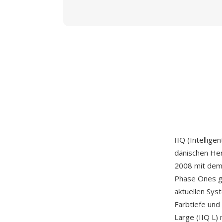
IIQ (Intellig
dänischen Her
2008 mit dem 
Phase Ones g
aktuellen Sys
Farbtiefe und
Large (IIQ L) 