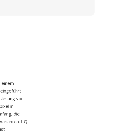
, einem
 eingeführt
uslesung von
ixel in
mfang, die
Varianten: IIQ
ust-