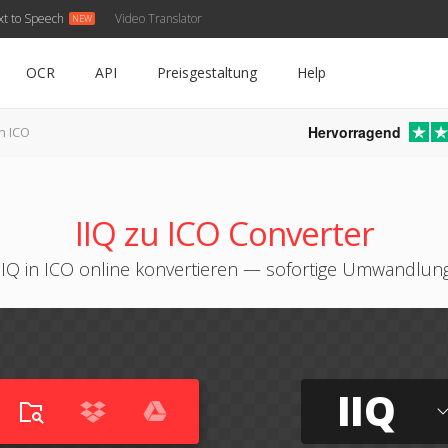
xt to Speech
Video Translator
OCR
API
Preisgestaltung
Help
Hervorragend
in ICO
IIQ zu ICO Converter
IIQ in ICO online konvertieren — sofortige Umwandlun
IIQ