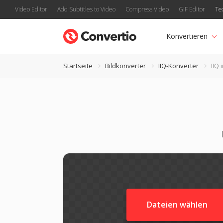
Video Editor
Add Subtitles to Video
Compress Video
GIF Editor
Te
Konvertieren
Startseite
Bildkonverter
IIQ-Konverter
IIQ 
Dateien wählen