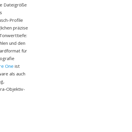
die Dateigröße
s
usch-Profile
lichen präzise
 Tonwerttiefe:
ahlen und den
ardformat für
ografie
re One
ist
are als auch
ng,
ra-Objektiv-