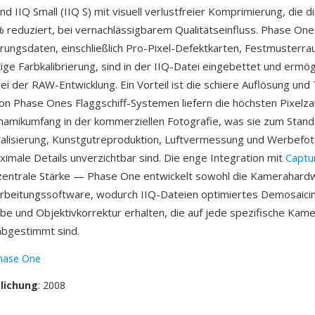
d IIQ Small (IIQ S) mit visuell verlustfreier Komprimierung, die 
 reduziert, bei vernachlässigbarem Qualitätseinfluss. Phase One
erungsdaten, einschließlich Pro-Pixel-Defektkarten, Festmusterra
ige Farbkalibrierung, sind in der IIQ-Datei eingebettet und ermög
ei der RAW-Entwicklung. Ein Vorteil ist die schiere Auflösung und
on Phase Ones Flaggschiff-Systemen liefern die höchsten Pixelz
amikumfang in der kommerziellen Fotografie, was sie zum Stand
alisierung, Kunstgutreproduktion, Luftvermessung und Werbefot
imale Details unverzichtbar sind. Die enge Integration mit
Captu
zentrale Stärke — Phase One entwickelt sowohl die Kamerahardw
rbeitungssoftware, wodurch IIQ-Dateien optimiertes Demosaici
e und Objektivkorrektur erhalten, die auf jede spezifische Kame
abgestimmt sind.
hase One
tlichung
: 2008