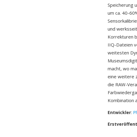
Speicherung un
um ca. 40-60%
Sensorkalibri
und werksseit
Korrekturen b
IIQ-Dateien v
weitesten Dyn
Museumsdigit
macht, wo max
eine weitere 
die RAW-Vera
Farbwiedergab
Kombination 
Entwickler
:
P
Erstveröffen