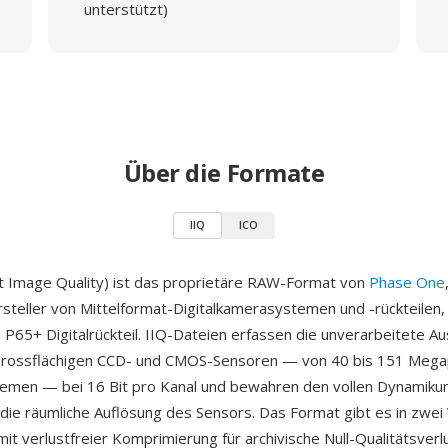
unterstützt)
Über die Formate
IIQ
ICO
ent Image Quality) ist das proprietäre RAW-Format von
Phase One
steller von Mittelformat-Digitalkamerasystemen und -rückteilen,
P65+ Digitalrückteil. IIQ-Dateien erfassen die unverarbeitete A
rossflächigen CCD- und CMOS-Sensoren — von 40 bis 151 Megap
temen — bei 16 Bit pro Kanal und bewahren den vollen Dynamiku
 die räumliche Auflösung des Sensors. Das Format gibt es in zwei 
mit verlustfreier Komprimierung für archivische Null-Qualitätsverl