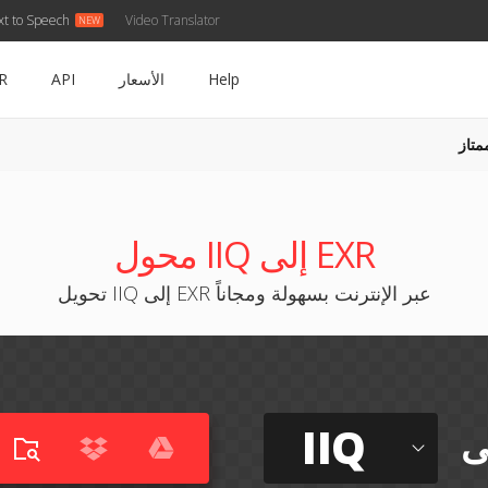
xt to Speech
Video Translator
Help
الأسعار
API
R
متاز
محول IIQ إلى EXR
تحويل IIQ إلى EXR عبر الإنترنت بسهولة ومجاناً
IIQ
ى