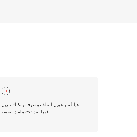
3
هيا قُم بتحويل الملف وسوف يمكنك تنزيل
ملفك بصيغة exr فِيما بعد