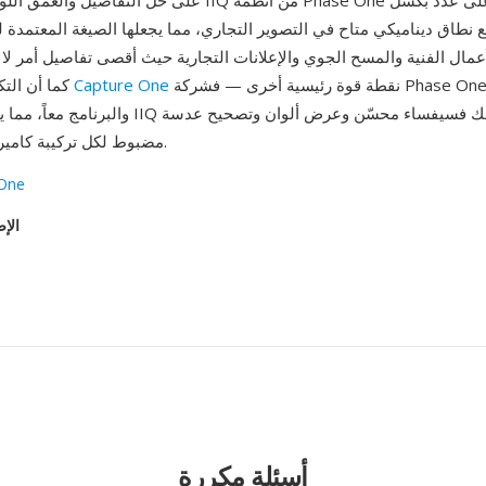
على حل التفاصيل والعمق اللوني: توفر ملفات IIQ من أنظمة ne
 نطاق ديناميكي متاح في التصوير التجاري، مما يجعلها الصيغة المعتمدة 
عمال الفنية والمسح الجوي والإعلانات التجارية حيث أقصى تفاصيل أمر لا 
نقطة قوة رئيسية أخرى — فشركة Phase One تطور العتاد
Capture One
كما أن التكامل المحكم مع
والبرنامج معاً، مما يضمن أن ملفات IIQ تحصل على ف
مضبوط لكل تركيبة كاميرا-عدسة محددة.
One
الإص
أسئلة مكررة