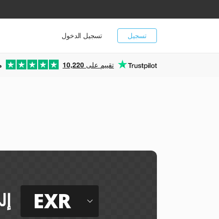
تسجيل
تسجيل الدخول
تقييم على
10,220
م
EXR
إل