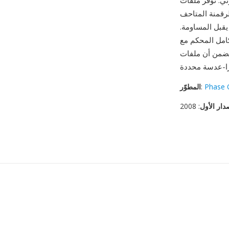
Phase O الرائدة أعلى عدد بكسل
لرقمنة المتاحف
يقبل المساومة.
ك فسيفساء محسّن وعرض ألوان وتصحيح عدسة
Phase 
:
المطوّر
دار الأول
: 2008