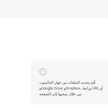
1
قُم بتحديد الملفات من جهاز الحاسوب
وGoogle Drive وDropbox، ورابط URL أو
من خلال سحبها إلى الصفحة.