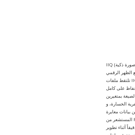
لرقمية متوسطة الحجم وظهورها الرقمية، وطُرحت عام 2008 مع الظهر الرقمي P65+.
تلتقط ملفات IIQ القراءة غير المعالجة من مستشعرات Phase One الكبيرة من نوع CCD وCMOS —
 بعمق 16 بت لكل قناة، مع الحفاظ على كامل
 IIQ Large (IIQ L)
IIQ ) الذي يطبق ضغطاً
 جودة ضئيل. تُضمّن بيانات معايرة
المستشعر من Phase One في ملف IIQ، بما في ذلك خرائط العيوب لكل بكسل وملفات أنماط الضوضاء
ز مزاياها القدرة الفائقة