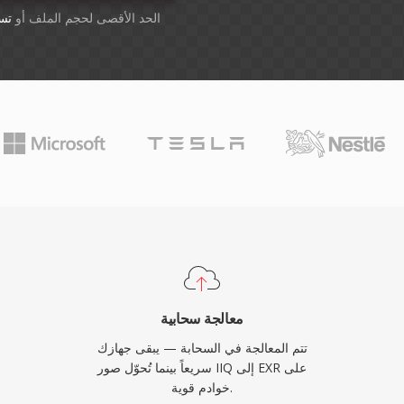
أسقِط الملفات هنا. 1 GB الحد الأقصى لحجم الملف أو
تس
معالجة سحابية
تتم المعالجة في السحابة — يبقى جهازك
سريعاً بينما تُحوّل صور IIQ إلى EXR على
خوادم قوية.