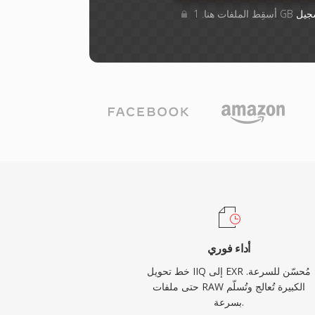
جيل
أداء فوري
خط تحويل IIQ إلى EXR مُحسّن للسرعة.
حتى ملفات RAW الكبيرة تُعالج وتُسلّم
بسرعة.