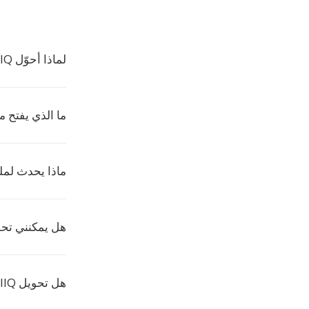
لماذا أحوّل IIQ إلى EXR؟
ما الذي يفتح ملفا
ماذا يحدث لمل
هل يمكنني تحويل عدة 
هل تحويل IIQ إلى EXR يكلّف شيئاً؟