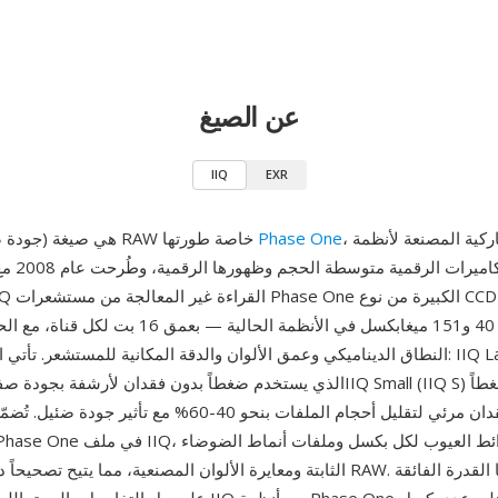
عن الصيغ
IIQ
EXR
، الشركة الدنماركية المصنعة لأنظمة
Phase One
IIQ (جودة صورة ذكية) هي صيغة RAW خاصة طورتها
الكاميرات ا
التي تتراوح بين 40 و151 ميغابكسل في الأنظمة الحالية —
النطاق الديناميكي وعمق الألوان والدقة المكانية للمستشعر. تأتي الصيغة بمتغيرين:
الذي يستخدم ضغطاً بدون فقدان لأرشفة بجودة صفرية الخسارة، وSmall (IIQ S
بدون فقدان مرئي لتقليل أحجام الملفات بنحو 40-60% مع تأثير
الثابتة ومعايرة الألوان المصنعية، مما يتيح تصحيحاً دقيقاً أثناء تطوير RAW. من أبر