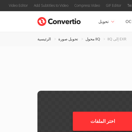
Video Editor
Add Subtitles to Video
Compress Video
GIF Editor
Te
OC
تحويل
IIQ إلى EXR
محول IIQ
تحويل صورة
الرئيسية
اختر الملفات