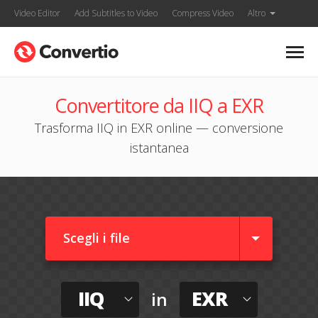
Video Editor
Add Subtitles to Video
Compress Video
Altro
Convertitore da IIQ a EXR
Trasforma IIQ in EXR online — conversione
istantanea
Scegli i file
IIQ
EXR
in