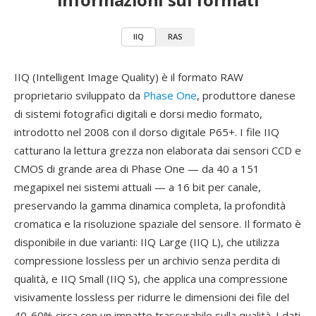
IIQ
RAS
IIQ (Intelligent Image Quality) è il formato RAW
proprietario sviluppato da
Phase One
, produttore danese
di sistemi fotografici digitali e dorsi medio formato,
introdotto nel 2008 con il dorso digitale P65+. I file IIQ
catturano la lettura grezza non elaborata dai sensori CCD e
CMOS di grande area di Phase One — da 40 a 151
megapixel nei sistemi attuali — a 16 bit per canale,
preservando la gamma dinamica completa, la profondità
cromatica e la risoluzione spaziale del sensore. Il formato è
disponibile in due varianti: IIQ Large (IIQ L), che utilizza
compressione lossless per un archivio senza perdita di
qualità, e IIQ Small (IIQ S), che applica una compressione
visivamente lossless per ridurre le dimensioni dei file del
40-60% circa con un impatto trascurabile sulla qualità. I dati