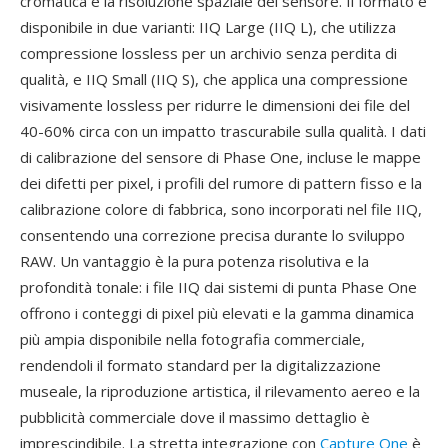
cromatica e la risoluzione spaziale del sensore. Il formato è
disponibile in due varianti: IIQ Large (IIQ L), che utilizza
compressione lossless per un archivio senza perdita di
qualità, e IIQ Small (IIQ S), che applica una compressione
visivamente lossless per ridurre le dimensioni dei file del
40-60% circa con un impatto trascurabile sulla qualità. I dati
di calibrazione del sensore di Phase One, incluse le mappe
dei difetti per pixel, i profili del rumore di pattern fisso e la
calibrazione colore di fabbrica, sono incorporati nel file IIQ,
consentendo una correzione precisa durante lo sviluppo
RAW. Un vantaggio è la pura potenza risolutiva e la
profondità tonale: i file IIQ dai sistemi di punta Phase One
offrono i conteggi di pixel più elevati e la gamma dinamica
più ampia disponibile nella fotografia commerciale,
rendendoli il formato standard per la digitalizzazione
museale, la riproduzione artistica, il rilevamento aereo e la
pubblicità commerciale dove il massimo dettaglio è
imprescindibile. La stretta integrazione con
Capture One
è