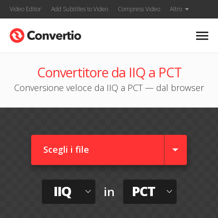
Video Editor
Add Subtitles to Video
Compress Video
Altro
Convertitore da IIQ a PCT
Conversione veloce da IIQ a PCT — dal browser
Scegli i file
IIQ
PCT
in