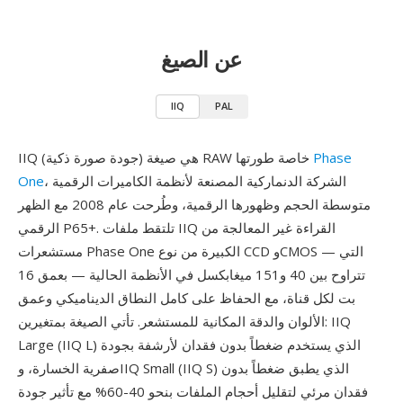
عن الصيغ
IIQ
PAL
Phase
IIQ (جودة صورة ذكية) هي صيغة RAW خاصة طورتها
، الشركة الدنماركية المصنعة لأنظمة الكاميرات الرقمية
One
متوسطة الحجم وظهورها الرقمية، وطُرحت عام 2008 مع الظهر
الرقمي P65+. تلتقط ملفات IIQ القراءة غير المعالجة من
مستشعرات Phase One الكبيرة من نوع CCD وCMOS — التي
تتراوح بين 40 و151 ميغابكسل في الأنظمة الحالية — بعمق 16
بت لكل قناة، مع الحفاظ على كامل النطاق الديناميكي وعمق
الألوان والدقة المكانية للمستشعر. تأتي الصيغة بمتغيرين: IIQ
Large (IIQ L) الذي يستخدم ضغطاً بدون فقدان لأرشفة بجودة
صفرية الخسارة، وIIQ Small (IIQ S) الذي يطبق ضغطاً بدون
فقدان مرئي لتقليل أحجام الملفات بنحو 40-60% مع تأثير جودة