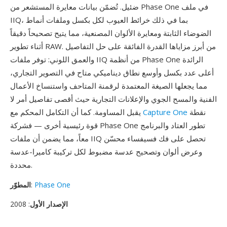
ضئيل. تُضمّن بيانات معايرة المستشعر من Phase One في ملف
IIQ، بما في ذلك خرائط العيوب لكل بكسل وملفات أنماط
الضوضاء الثابتة ومعايرة الألوان المصنعية، مما يتيح تصحيحاً دقيقاً
أثناء تطوير RAW. من أبرز مزاياها القدرة الفائقة على حل التفاصيل
والعمق اللوني: توفر ملفات IIQ من أنظمة Phase One الرائدة
أعلى عدد بكسل وأوسع نطاق ديناميكي متاح في التصوير التجاري،
مما يجعلها الصيغة المعتمدة لرقمنة المتاحف واستنساخ الأعمال
الفنية والمسح الجوي والإعلانات التجارية حيث أقصى تفاصيل أمر لا
نقطة
Capture One
يقبل المساومة. كما أن التكامل المحكم مع
قوة رئيسية أخرى — فشركة Phase One تطور العتاد والبرنامج
معاً، مما يضمن أن ملفات IIQ تحصل على فك فسيفساء محسّن
وعرض ألوان وتصحيح عدسة مضبوط لكل تركيبة كاميرا-عدسة
محددة.
Phase One
:
المطوّر
الإصدار الأول
: 2008