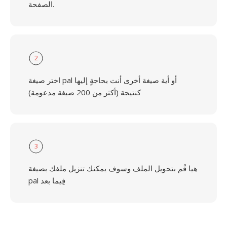
الصفحة.
2
اختر صيغة pal أو أية صيغة أخرى أنت بحاجةٍ إليها
كنتيجة (أكثر من 200 صيغة مدعومة)
3
هيا قُم بتحويل الملف وسوف يمكنك تنزيل ملفك بصيغة
pal فِيما بعد